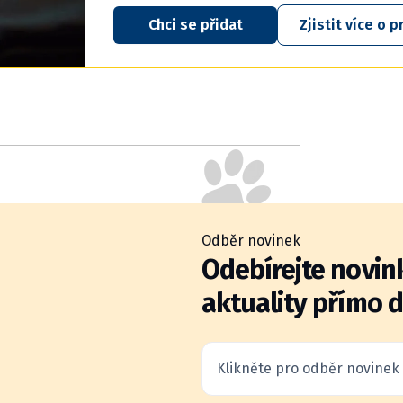
Chci se přidat
Zjistit více o
Odběr novinek
Odebírejte novink
aktuality přímo 
Klikněte pro odběr novinek