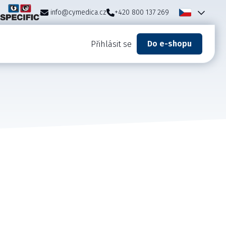
info@cymedica.cz
+420 800 137 269
Do e-shopu
Přihlásit se