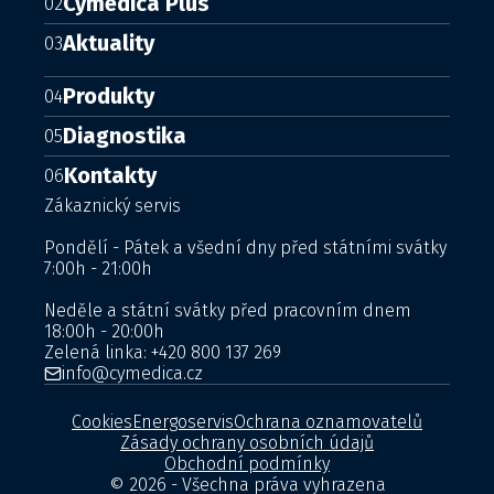
Cymedica Plus
02
Aktuality
03
Produkty
04
Diagnostika
05
Kontakty
06
Zákaznický servis
Pondělí - Pátek a všední dny před státními svátky
7:00h - 21:00h
Neděle a státní svátky před pracovním dnem
18:00h - 20:00h
Zelená linka:
+420 800 137 269
info@cymedica.cz
Cookies
Energoservis
Ochrana oznamovatelů
Zásady ochrany osobních údajů
Obchodní podmínky
© 2026 - Všechna práva vyhrazena