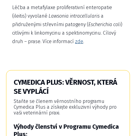
Léčba a metafylaxe proliferativní enteropatie
(ileitis) vyvolané
Lawsonia
intracellularis
a
přidruženými střevními patogeny (
Escherichia
coli
)
citlivými k linkomycinu a spektinomycinu. Cílový
druh – prase. Více informací
zde
.
CYMEDICA PLUS: VĚRNOST, KTERÁ
SE VYPLÁCÍ
Staňte se členem věrnostního programu
Cymedica Plus a získejte exkluzivní výhody pro
vaši veterinární praxi.
Výhody členství v Programu Cymedica
Plus: