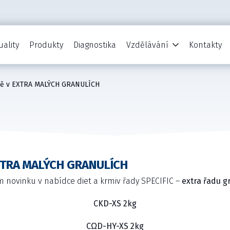
uality
Produkty
Diagnostika
Vzdělávání
Kontakty
nově v EXTRA MALÝCH GRANULÍCH
v EXTRA MALÝCH GRANULÍCH
novinku v nabídce diet a krmiv řady SPECIFIC –
extra řadu gr
CKD-XS 2kg
CΩD-HY-XS 2kg