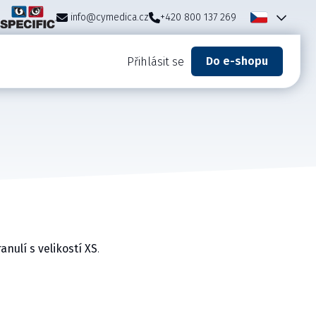
info@cymedica.cz
+420 800 137 269
Do e-shopu
Přihlásit se
anulí s velikostí XS
.