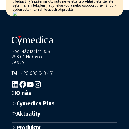
předpisů. Přihlášením k tomuto newsletteru prohlašujete, že jste
veterinárním lékařem nebo lékařkou a nebo osobou oprávněnou k
výdeji veterinárních léčivých přípravků.
Pod Nádražím 308
268 01 Hořovice
Česko
Tel: +420 606 648 451
O nás
01
Cymedica Plus
02
Aktuality
03
Produkty
04