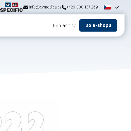
info@cymedica.cz
+420 800 137 269
Do e-shopu
Přihlásit se