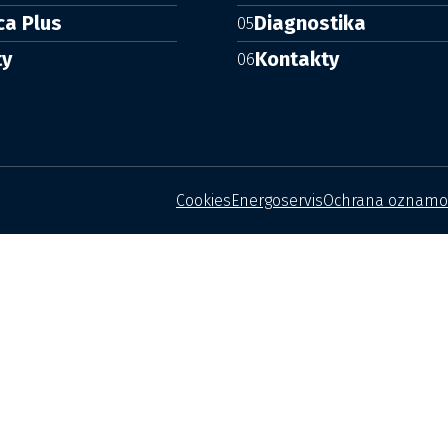
ca Plus
Diagnostika
05
ty
Kontakty
06
Cookies
Energoservis
Ochrana oznamo