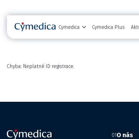
Cymedica
Cymedica Plus
Akt
Chyba: Neplatné ID registrace.
O nás
01