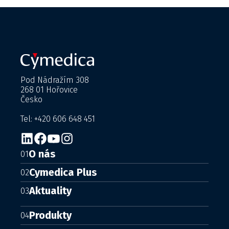
Pod Nádražím 308
268 01 Hořovice
Česko
Tel: +420 606 648 451
O nás
01
Cymedica Plus
02
Aktuality
03
Produkty
04