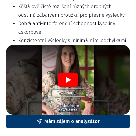
Křišťálově čisté rozlišení různých drobných
odstínů zabarvení proužku pro přesné výsledky
Dobrá anti-interferenční schopnost kyseliny
askorbové
Konzistentní výsledky s minimálními odchylkami
Play
Mám zájem o analyzátor