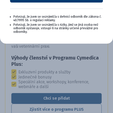
Potvrzuji, že jsem se seznámil/a s definicí odborník dle zákona č.
CYMEDICA PLUS: VĚRNOST, KTERÁ
40/1995 Sb. o regulaci reklamy.
Potvrzuji, že jsem se seznámil/a s riziky, jimž se jiná osoba než
SE VYPLÁCÍ
odborník vystavuje, vstoupí-li na stránky určené převážně pro
odborníky.
Staňte se členem věrnostního programu
Cymedica Plus a získejte exkluzivní výhody pro
vaši veterinární praxi.
Výhody členství v Programu Cymedica
Plus:
Exkluzivní produkty a služby
Jedinečné bonusy
Speciální akce, workshopy, konference,
webináře a další
Chci se přidat
Zjistit více o programu PLUS