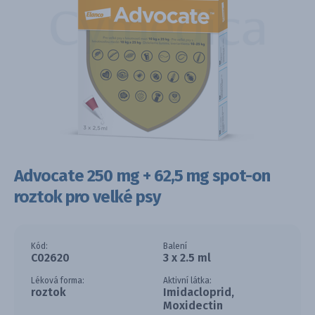
Advocate 250 mg + 62,5 mg spot-on
roztok pro velké psy
Kód:
Balení
C02620
3 x 2.5 ml
Léková forma:
Aktivní látka:
roztok
Imidacloprid,
Moxidectin