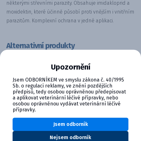
některými střevními parazity. Obsahuje imidakloprid a
moxidektin, které účinně působí proti vnějším i vnitřním
parazitům. Komplexní ochrana v jedné aplikaci.
Alternativní produkty
Upozornění
Jsem ODBORNÍKEM ve smyslu zákona č. 40/1995
Sb. o regulaci reklamy, ve znění pozdějších
předpisů, tedy osobou oprávněnou předepisovat
a aplikovat veterinární léčivé přípravky, nebo
osobou oprávněnou vydávat veterinární léčivé
přípravky.
Ataxxa 1250 mg/250 mg, roztok ...
Jsem odborník
Detail produktu
Nejsem odborník