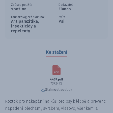
Způsob použití:
Dodavatel
spot-on
Elanco
Farmakologická skupina:
Zvíře:
Antiparazitika,
Psi
insekticidy a
repelenty
Ke stažení
4437.pdf
769.24 KB
Stáhnout soubor
Roztok pro nakapání na kůži pro psy k léčbě a prevenci
napadení blechami, svrabem, vlasovci, všenkami a