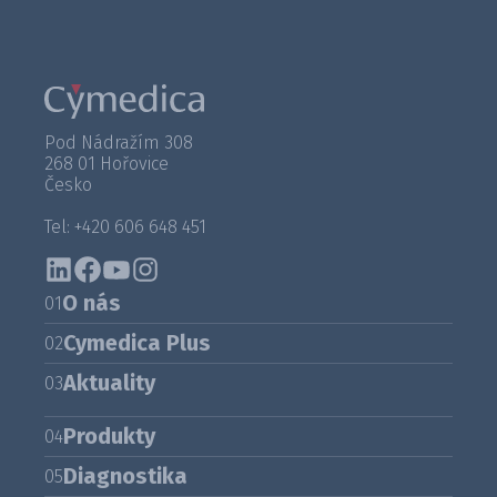
Pod Nádražím 308
268 01 Hořovice
Česko
Tel: +420 606 648 451
O nás
01
Cymedica Plus
02
Aktuality
03
Produkty
04
Diagnostika
05