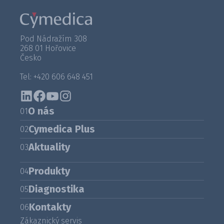
Pod Nádražím 308
268 01 Hořovice
Česko
Tel: +420 606 648 451
O nás
01
Cymedica Plus
02
Aktuality
03
Produkty
04
Diagnostika
05
Kontakty
06
Zákaznický servis