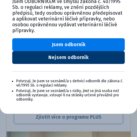
Jsem ODBORNÍKEM ve smyslu zákona č. 40/1995
Sb. o regulaci reklamy, ve znění pozdějších
CYMEDICA PLUS: VĚRNOST, KTERÁ
předpisů, tedy osobou oprávněnou předepisovat
SE VYPLÁCÍ
a aplikovat veterinární léčivé přípravky, nebo
osobou oprávněnou vydávat veterinární léčivé
Staňte se členem věrnostního programu
přípravky.
Cymedica Plus a získejte exkluzivní výhody pro
vaši veterinární praxi.
Jsem odborník
Výhody členství v Programu Cymedica
Nejsem odborník
Plus:
Exkluzivní produkty a služby
Jedinečné bonusy
Potvrzuji, že jsem se seznámil/a s definicí odborník dle zákona č.
Speciální akce, workshopy, konference,
40/1995 Sb. o regulaci reklamy.
webináře a další
Potvrzuji, že jsem se seznámil/a s riziky, jimž se jiná osoba než
odborník vystavuje, vstoupí-li na stránky určené převážně pro
odborníky.
Chci se přidat
Zjistit více o programu PLUS