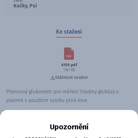
Zvíře:
Kočky, Psi
Ke stažení
6105.pdf
116.1 KB
Stáhnout soubor
Přenosný glukometr pro měření hladiny glukózy v
plazmě s použitím vzorku plné krve.
Upozornění