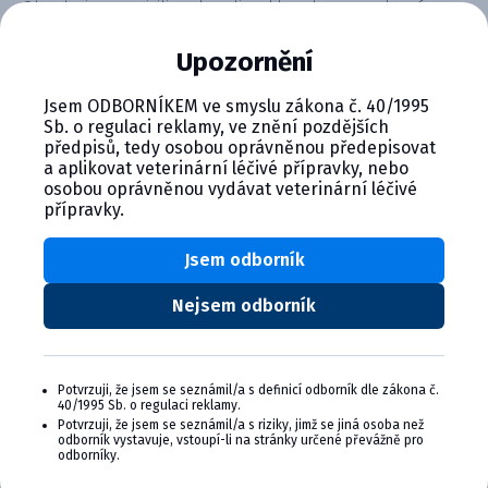
Obsahuje amoxicilin a kyselinu klavulanovou, které
působí proti širokému spektru bakterií. Účinné řešení
Upozornění
pro kontrolu infekcí v chovech.
Jsem ODBORNÍKEM ve smyslu zákona č. 40/1995
Sb. o regulaci reklamy, ve znění pozdějších
předpisů, tedy osobou oprávněnou předepisovat
a aplikovat veterinární léčivé přípravky, nebo
osobou oprávněnou vydávat veterinární léčivé
přípravky.
CYMEDICA PLUS: VĚRNOST, KTERÁ
Jsem odborník
SE VYPLÁCÍ
Nejsem odborník
Staňte se členem věrnostního programu
Cymedica Plus a získejte exkluzivní výhody pro
vaši veterinární praxi.
Potvrzuji, že jsem se seznámil/a s definicí odborník dle zákona č.
Výhody členství v Programu Cymedica
40/1995 Sb. o regulaci reklamy.
Plus:
Potvrzuji, že jsem se seznámil/a s riziky, jimž se jiná osoba než
odborník vystavuje, vstoupí-li na stránky určené převážně pro
odborníky.
Exkluzivní produkty a služby
Jedinečné bonusy