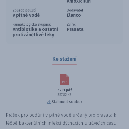
Amoxicillin
Způsob použití:
Dodavatel
v pitné vodě
Elanco
Farmakologická skupina:
Zvíře:
Antibiotika a ostatní
Prasata
protizánětlivé léky
Ke stažení
5231.pdf
357.82 KB
Stáhnout soubor
Prášek pro podání v pitné vodě určený pro prasata k
léčbě bakteriálních infekcí dýchacích a trávicích cest.