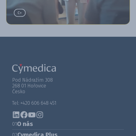
Pod Nádražím 308
268 01 Hořovice
Česko
Tel: +420 606 648 451
O nás
01
Cymedica Plus
02