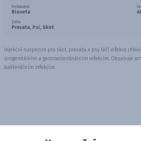
Dodavatel
Fa
Bioveta
A
Zvíře:
Prasata, Psi, Skot
Injekční suspenze pro skot, prasata a psy léčí infekce citliv
urogenitálním a gastrointestinálním infekcím. Obsahuje amox
bakteriálním infekcím.