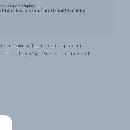
rmakologická skupina:
ntibiotika a ostatní protizánětlivé léky
é na amoxicilin. Účinná proti respiračním,
icilin, který působí širokospektrálně proti