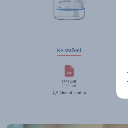
Ke stažení
5418.pdf
237.98 KB
Stáhnout soubor