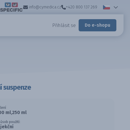
info@cymedica.cz
+420 800 137 269
Do e-shopu
Přihlásit se
í suspenze
lení
00 ml,250 ml
ůsob použití:
njekční