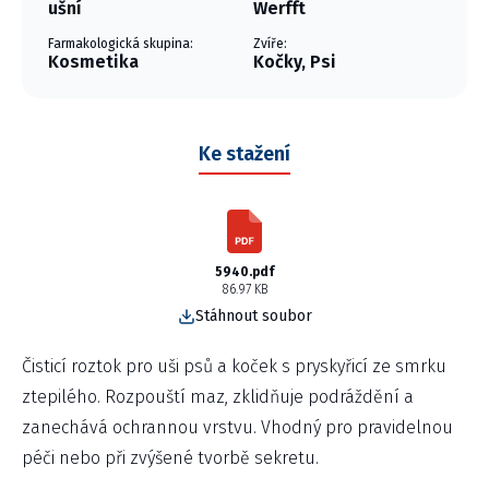
ušní
Werfft
Farmakologická skupina:
Zvíře:
Kosmetika
Kočky, Psi
Ke stažení
5940.pdf
86.97 KB
Stáhnout soubor
Čisticí roztok pro uši psů a koček s pryskyřicí ze smrku
ztepilého. Rozpouští maz, zklidňuje podráždění a
zanechává ochrannou vrstvu. Vhodný pro pravidelnou
péči nebo při zvýšené tvorbě sekretu.