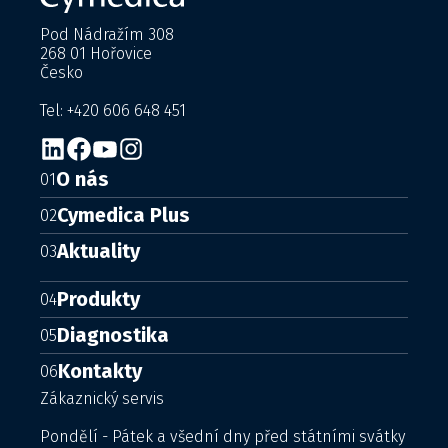
Pod Nádražím 308
268 01 Hořovice
Česko
Tel: +420 606 648 451
O nás
01
Cymedica Plus
02
Aktuality
03
Produkty
04
Diagnostika
05
Kontakty
06
Zákaznický servis
Pondělí - Pátek a všední dny před státními svátky