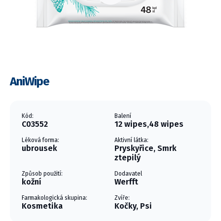
AniWipe
Kód:
Balení
C03552
12 wipes,48 wipes
Léková forma:
Aktivní látka:
ubrousek
Pryskyřice, Smrk
ztepilý
Způsob použití:
Dodavatel
kožní
Werfft
Farmakologická skupina:
Zvíře:
Kosmetika
Kočky, Psi