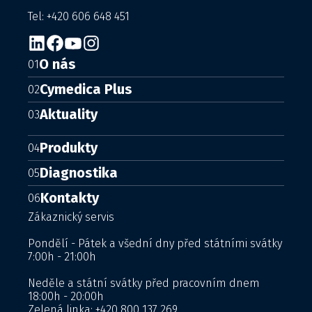
Tel: +420 606 648 451
O nás
01
Cymedica Plus
02
Aktuality
03
Produkty
04
Diagnostika
05
Kontakty
06
Zákaznický servis
Pondělí - Pátek a všední dny před státními svátky
7:00h - 21:00h
Neděle a státní svátky před pracovním dnem
18:00h - 20:00h
Zelená linka:
+420 800 137 269