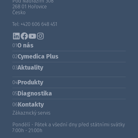
Pod Nádražím 308
268 01 Hořovice
Česko
Tel: +420 606 648 451
O nás
01
Cymedica Plus
02
Aktuality
03
Produkty
04
Diagnostika
05
Kontakty
06
Zákaznický servis
Pondělí - Pátek a všední dny před státními svátky
7:00h - 21:00h