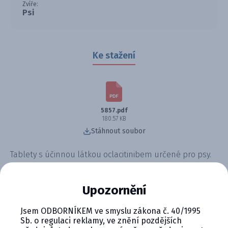
Zvíře:
Psi
Ke stažení
5857.pdf
180.57 KB
Stáhnout soubor
Tablety s účinnou látkou oclacitinibem určené pro psy.
Pomáhají léčit svědivost způsobenou alergickou a
atopickou dermatitidou. Ulevují od zánětlivých kožních
Upozornění
reakcí a zlepšují kvalitu života psa.
Jsem ODBORNÍKEM ve smyslu zákona č. 40/1995
Sb. o regulaci reklamy, ve znění pozdějších