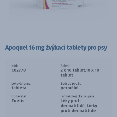
Apoquel 16 mg žvýkací tablety pro psy
Kód:
Balení
C02778
2 x 10 tablet,10 x 10
tablet
Léková forma:
Způsob použití:
tableta
perorální
Dodavatel
Farmakologická skupina:
Zoetis
Léky proti
dermatitídě, Lieky
proti dermatitíde