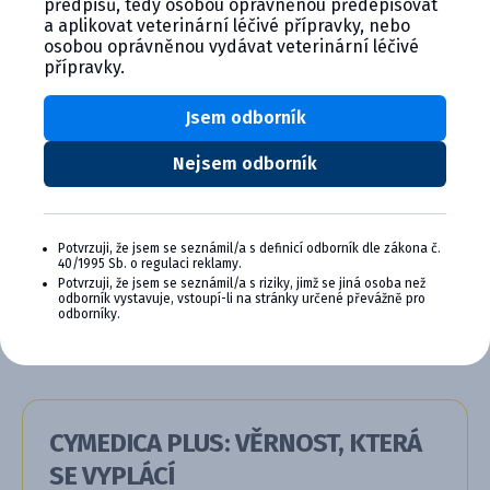
předpisů, tedy osobou oprávněnou předepisovat
Alternativní produkty
a aplikovat veterinární léčivé přípravky, nebo
osobou oprávněnou vydávat veterinární léčivé
přípravky.
Jsem odborník
Nejsem odborník
APOQUEL 16 mg potahované table...
Potvrzuji, že jsem se seznámil/a s definicí odborník dle zákona č.
40/1995 Sb. o regulaci reklamy.
Potvrzuji, že jsem se seznámil/a s riziky, jimž se jiná osoba než
Detail produktu
odborník vystavuje, vstoupí-li na stránky určené převážně pro
odborníky.
CYMEDICA PLUS: VĚRNOST, KTERÁ
SE VYPLÁCÍ