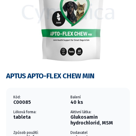
APTUS APTO-FLEX CHEW MIN
Kód:
Balení
C00085
40 ks
Léková forma:
Aktivní látka:
tableta
Glukosamin
hydrochlorid, MSM
Způsob použití:
Dodavatel