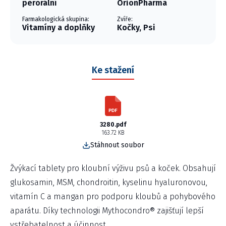
perorální
OrionPharma
Farmakologická skupina:
Zvíře:
Vitamíny a doplňky
Kočky, Psi
Ke stažení
3280.pdf
163.72 KB
Stáhnout soubor
Žvýkací tablety pro kloubní výživu psů a koček. Obsahují
glukosamin, MSM, chondroitin, kyselinu hyaluronovou,
vitamín C a mangan pro podporu kloubů a pohybového
aparátu. Díky technologii Mythocondro® zajišťují lepší
vstřebatelnost a účinnost.