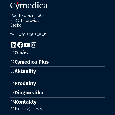
Pod Nádražím 308
268 01 Hořovice
Česko
Tel: +420 606 648 451
O nás
01
Cymedica Plus
02
Aktuality
03
Produkty
04
Diagnostika
05
Kontakty
06
Zákaznický servis