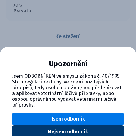
Zvíře:
Prasata
Ke stažení
Upozornění
5458.pdf
229.54 KB
Jsem ODBORNÍKEM ve smyslu zákona č. 40/1995
Sb. o regulaci reklamy, ve znění pozdějších
Stáhnout soubor
předpisů, tedy osobou oprávněnou předepisovat
a aplikovat veterinární léčivé přípravky, nebo
Antiparazitikum pro prasata obsahující fenbendazol.
osobou oprávněnou vydávat veterinární léčivé
Velmi účinné proti vnitřním parazitům jako například
přípravky.
plicní červy, některé tasemnice a cestody.
Jsem odborník
Nejsem odborník