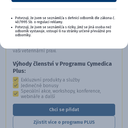
Potvrzuji, že jsem se seznámil/a s definicí odborník dle zákona č.
CYMEDICA PLUS: VĚRNOST, KTERÁ
40/1995 Sb. o regulaci reklamy.
Potvrzuji, že jsem se seznámil/a s riziky, jimž se jiná osoba než
SE VYPLÁCÍ
odborník vystavuje, vstoupí-li na stránky určené převážně pro
odborníky.
Staňte se členem věrnostního programu
Cymedica Plus a získejte exkluzivní výhody pro
vaši veterinární praxi.
Výhody členství v Programu Cymedica
Plus:
Exkluzivní produkty a služby
Jedinečné bonusy
Speciální akce, workshopy, konference,
webináře a další
Chci se přidat
Zjistit více o programu PLUS