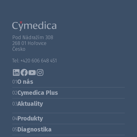
Pod Nádražím 308
268 01 Hořovice
Česko
Tel: +420 606 648 451
O nás
01
Cymedica Plus
02
Aktuality
03
Produkty
04
Diagnostika
05