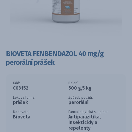
BIOVETA FENBENDAZOL 40 mg/g
perorální prášek
Kód:
Balení
C03152
500 g,5 kg
Léková forma:
Způsob použití:
prášek
perorální
Dodavatel
Farmakologická skupina:
Bioveta
Antiparazitika,
insekticidy a
repelenty