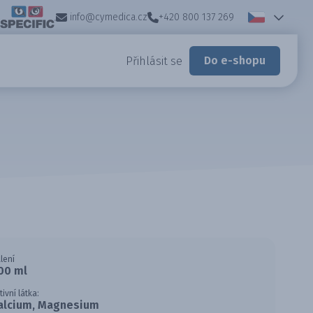
info@cymedica.cz
+420 800 137 269
Do e-shopu
Přihlásit se
lení
00 ml
tivní látka:
alcium, Magnesium