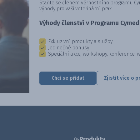
Staňte se členem věrnostního programu Cyme
výhody pro vaši veterinární praxi.
Výhody členství v Programu Cymedi
Exkluzivní produkty a služby
Jedinečné bonusy
Speciální akce, workshopy, konference, 
Chci se přidat
Zjistit více o
Produkty
04