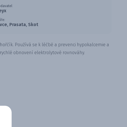
davatel
eyx
íře:
vce, Prasata, Skot
a hořčík. Používá se k léčbě a prevenci hypokalcemie a
rychlé obnovení elektrolytové rovnováhy.