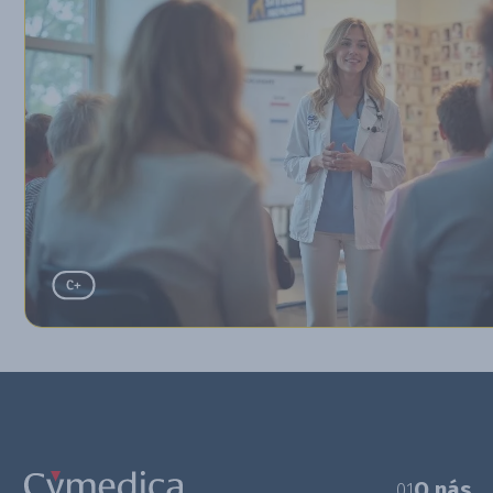
O nás
01