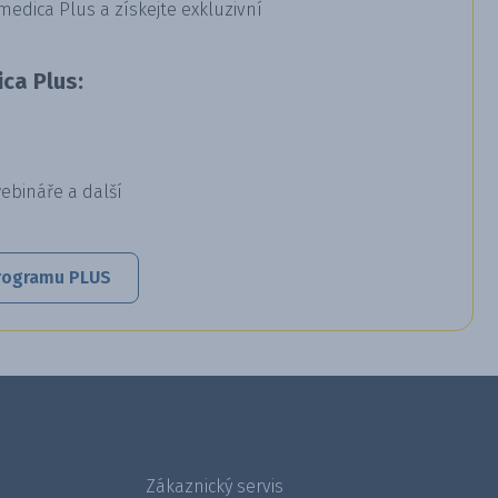
dica Plus a získejte exkluzivní
ca Plus:
webináře a další
 programu PLUS
Zákaznický servis