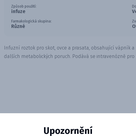
Způsob použití:
Do
infuze
V
Farmakologická skupina:
Zv
Různé
O
Infuzní roztok pro skot, ovce a prasata, obsahující vápník 
dalších metabolických poruch. Podává se intravenózně pro 
Upozornění