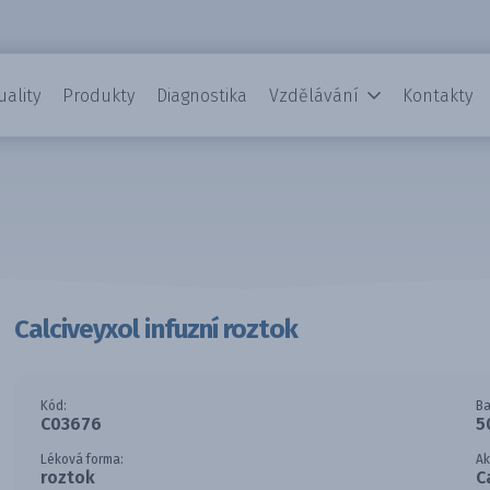
uality
Produkty
Diagnostika
Vzdělávání
Kontakty
Calciveyxol infuzní roztok
Kód:
Ba
C03676
5
Léková forma:
Ak
roztok
C