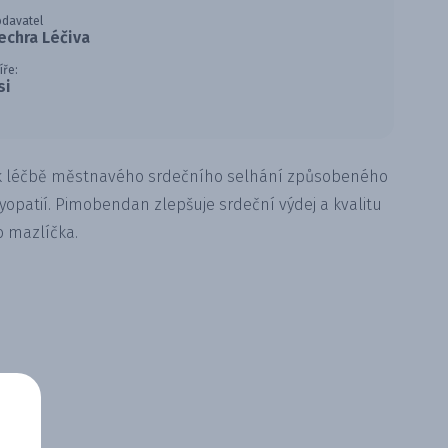
davatel
echra Léčiva
íře:
si
 k léčbě městnavého srdečního selhání způsobeného
opatií. Pimobendan zlepšuje srdeční výdej a kvalitu
o mazlíčka.