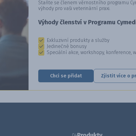
Staňte se členem věrnostního programu Cyme
výhody pro vaši veterinární praxi.
Výhody členství v Programu Cymedi
Exkluzivní produkty a služby
Jedinečné bonusy
Speciální akce, workshopy, konference, 
Chci se přidat
Zjistit více o
Produkty
04