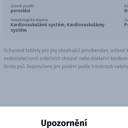
Způsob použití:
Do
perorální
D
Farmakologická skupina:
Zv
Kardiovaskulární systém, Kardiovaskulárny
P
systém
Ochucené tablety pro psy obsahující pimobendan, určené
nedostatečností srdečních chlopní nebo dilatační kardiomy
života psů. Doporučeno pro podání podle hmotnosti vašeh
Upozornění