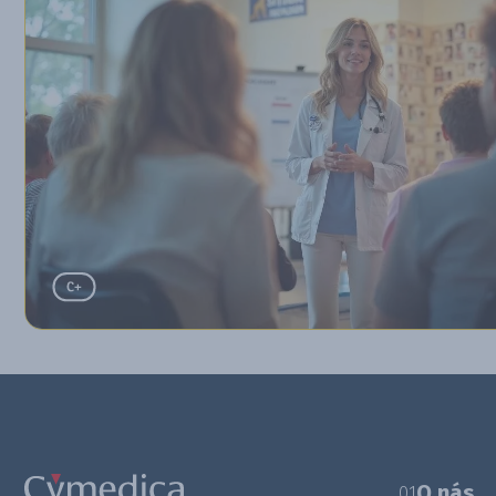
O nás
01