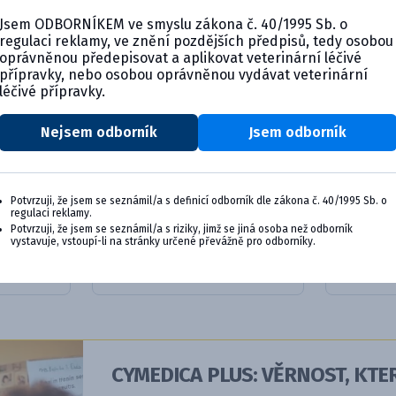
Jsem ODBORNÍKEM ve smyslu zákona č. 40/1995 Sb. o
regulaci reklamy, ve znění pozdějších předpisů, tedy osobou
oprávněnou předepisovat a aplikovat veterinární léčivé
přípravky, nebo osobou oprávněnou vydávat veterinární
léčivé přípravky.
Nejsem odborník
Jsem odborník
Cardisure 5 mg, ochucené
Fortekor
Potvrzuji, že jsem se seznámil/a s definicí odborník dle zákona č. 40/1995 Sb. o
table...
mg
regulaci reklamy.
Potvrzuji, že jsem se seznámil/a s riziky, jimž se jiná osoba než odborník
vystavuje, vstoupí-li na stránky určené převážně pro odborníky.
ktu
Detail produktu
De
CYMEDICA PLUS: VĚRNOST, KTER