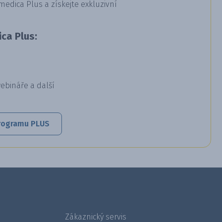
dica Plus a získejte exkluzivní
ca Plus:
webináře a další
 programu PLUS
Zákaznický servis