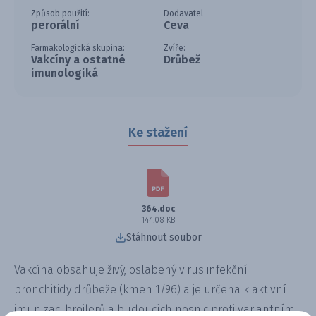
Způsob použití:
Dodavatel
perorální
Ceva
Farmakologická skupina:
Zvíře:
Vakcíny a ostatné
Drůbež
imunologiká
Ke stažení
364.doc
144.08 KB
Stáhnout soubor
Vakcína obsahuje živý, oslabený virus infekční
bronchitidy drůbeže (kmen 1/96) a je určena k aktivní
imunizaci brojlerů a budoucích nosnic proti variantním