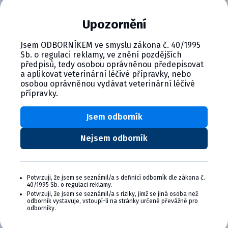
kmenům 793/B. Podává se rozprašováním nebo v pitné
Upozornění
vodě, zajišťuje ochranu až na 9 týdnů u nosnic.
Jsem ODBORNÍKEM ve smyslu zákona č. 40/1995
Sb. o regulaci reklamy, ve znění pozdějších
předpisů, tedy osobou oprávněnou předepisovat
a aplikovat veterinární léčivé přípravky, nebo
osobou oprávněnou vydávat veterinární léčivé
přípravky.
CYMEDICA PLUS: VĚRNOST, KTERÁ
SE VYPLÁCÍ
Jsem odborník
Staňte se členem věrnostního programu
Nejsem odborník
Cymedica Plus a získejte exkluzivní výhody pro
vaši veterinární praxi.
Výhody členství v Programu Cymedica
Potvrzuji, že jsem se seznámil/a s definicí odborník dle zákona č.
40/1995 Sb. o regulaci reklamy.
Plus:
Potvrzuji, že jsem se seznámil/a s riziky, jimž se jiná osoba než
odborník vystavuje, vstoupí-li na stránky určené převážně pro
Exkluzivní produkty a služby
odborníky.
Jedinečné bonusy
Speciální akce, workshopy, konference,