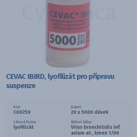
CEVAC IBIRD, lyofilizát pro přípravu
suspenze
Kód:
Balení
C00259
20 x 5000 dávek
Léková forma:
Aktivní látka:
lyofilizát
Virus bronchitidis inf.
avium at., kmen 1/96