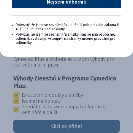
Nejsem odborník
Potvrzuji, že jsem se seznámil/a s definicí odborník dle zákona č.
40/1995 Sb. o regulaci reklamy.
CYMEDICA PLUS: VĚRNOST, KTERÁ
Potvrzuji, že jsem se seznámil/a s riziky, jimž se jiná osoba než
odborník vystavuje, vstoupí-li na stránky určené převážně pro
SE VYPLÁCÍ
odborníky.
Staňte se členem věrnostního programu
Cymedica Plus a získejte exkluzivní výhody pro
vaši veterinární praxi.
Výhody členství v Programu Cymedica
Plus:
Exkluzivní produkty a služby
Jedinečné bonusy
Speciální akce, workshopy, konference,
webináře a další
Chci se přidat