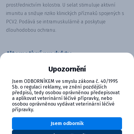
prostřednictvím kolostra. U selat stimuluje aktivní
imunitu a snižuje riziko klinických příznaků spojených s
PCV2. Podává se intramuskulárně a poskytuje
dlouhodobou ochranu.
Alternativní produkty
Upozornění
Jsem ODBORNÍKEM ve smyslu zákona č. 40/1995
Sb. o regulaci reklamy, ve znění pozdějších
předpisů, tedy osobou oprávněnou předepisovat
a aplikovat veterinární léčivé přípravky, nebo
osobou oprávněnou vydávat veterinární léčivé
přípravky.
Porcilis PCV ID, injekční emul...
Jsem odborník
Detail produktu