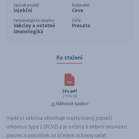
Způsob použití:
Dodavatel
injekční
Ceva
Farmakologická skupina:
Zvíře:
Vakcíny a ostatné
Prasata
imunologiká
Ke stažení
284.pdf
211.94 KB
Stáhnout soubor
Injekční vakcína obsahuje inaktivovaný prasečí
cirkovirus typu 2 (PCV2) a je určena k aktivní imunizaci
prasnic a prasniček za účelem ochrany selat