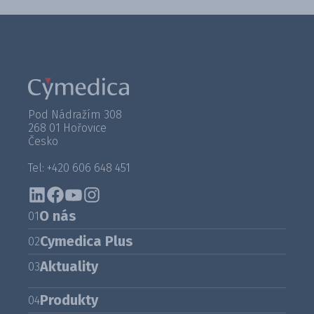
Pod Nádražím 308
268 01 Hořovice
Česko
Tel: +420 606 648 451
O nás
01
Cymedica Plus
02
Aktuality
03
Produkty
04