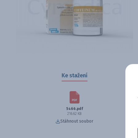
Ke stažení
5466.pdf
216.62 KB
Stáhnout soubor