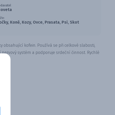
davatel
ioveta
íře:
očky, Koně, Kozy, Ovce, Prasata, Psi, Skot
ky obsahující kofein. Používá se při celkové slabosti,
í nervový systém a podporuje srdeční činnost. Rychlé