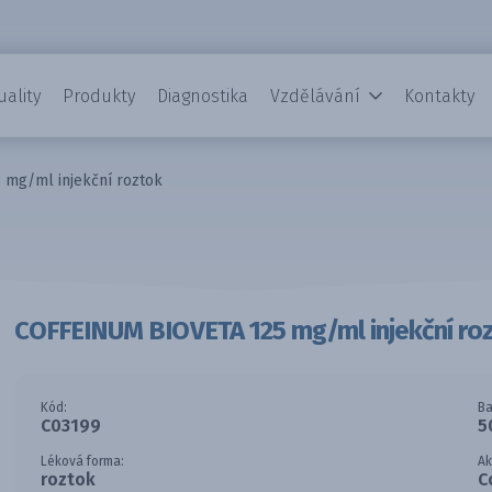
uality
Produkty
Diagnostika
Vzdělávání
Kontakty
mg/ml injekční roztok
COFFEINUM BIOVETA 125 mg/ml injekční ro
Kód:
Ba
C03199
5
Léková forma:
Ak
roztok
C