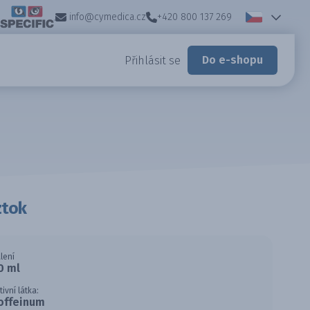
info@cymedica.cz
+420 800 137 269
Do e-shopu
Přihlásit se
ztok
lení
0 ml
tivní látka:
offeinum