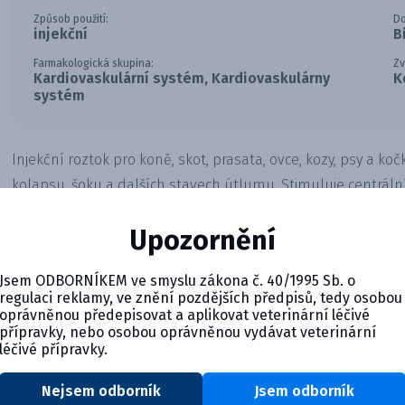
Způsob použití:
Do
injekční
B
Farmakologická skupina:
Zv
Kardiovaskulární systém, Kardiovaskulárny
K
systém
Injekční roztok pro koně, skot, prasata, ovce, kozy, psy a koč
kolapsu, šoku a dalších stavech útlumu. Stimuluje centráln
řešení pro kritické stavy, které obnovuje vitalitu zvířete.
Upozornění
Jsem ODBORNÍKEM ve smyslu zákona č. 40/1995 Sb. o
regulaci reklamy, ve znění pozdějších předpisů, tedy osobou
oprávněnou předepisovat a aplikovat veterinární léčivé
přípravky, nebo osobou oprávněnou vydávat veterinární
léčivé přípravky.
Nejsem odborník
Jsem odborník