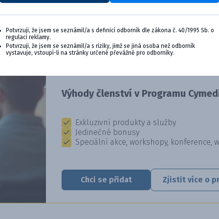
Potvrzuji, že jsem se seznámil/a s definicí odborník dle zákona č. 40/1995 Sb. o
regulaci reklamy.
CYMEDICA PLUS: VĚRNOST, KTER
Potvrzuji, že jsem se seznámil/a s riziky, jimž se jiná osoba než odborník
vystavuje, vstoupí-li na stránky určené převážně pro odborníky.
Staňte se členem věrnostního programu Cyme
výhody pro vaši veterinární praxi.
Výhody členství v Programu Cymedi
Exkluzivní produkty a služby
Jedinečné bonusy
Speciální akce, workshopy, konference, 
Chci se přidat
Zjistit více o