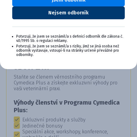
Efektivní a pohodlné řešení pro akutní bakteriální
infekce.
Nejsem odborník
Potvrzuji, že jsem se seznámil/a s definicí odborník dle zákona č.
40/1995 Sb. o regulaci reklamy.
Potvrzuji, že jsem se seznámil/a s riziky, jimž se jiná osoba než
odborník vystavuje, vstoupí-li na stránky určené převážně pro
odborníky.
CYMEDICA PLUS: VĚRNOST, KTERÁ
SE VYPLÁCÍ
Staňte se členem věrnostního programu
Cymedica Plus a získejte exkluzivní výhody pro
vaši veterinární praxi.
Výhody členství v Programu Cymedica
Plus:
Exkluzivní produkty a služby
Jedinečné bonusy
Speciální akce, workshopy, konference,