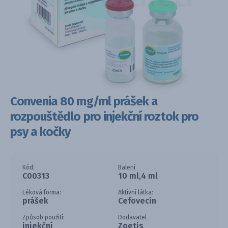
Convenia 80 mg/ml prášek a
rozpouštědlo pro injekční roztok pro
psy a kočky
Kód:
Balení
C00313
10 ml,4 ml
Léková forma:
Aktivní látka:
prášek
Cefovecin
Způsob použití:
Dodavatel
injekční
Zoetis