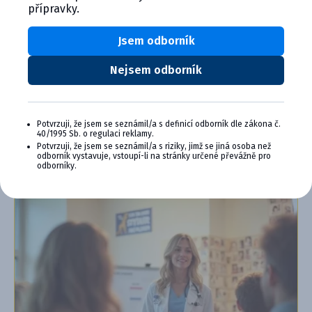
Výhody členství v Programu Cymedica
přípravky.
Plus:
Jsem odborník
Exkluzivní produkty a služby
Jedinečné bonusy
Speciální akce, workshopy, konference,
Nejsem odborník
webináře a další
Chci se přidat
Potvrzuji, že jsem se seznámil/a s definicí odborník dle zákona č.
40/1995 Sb. o regulaci reklamy.
Zjistit více o programu PLUS
Potvrzuji, že jsem se seznámil/a s riziky, jimž se jiná osoba než
odborník vystavuje, vstoupí-li na stránky určené převážně pro
odborníky.