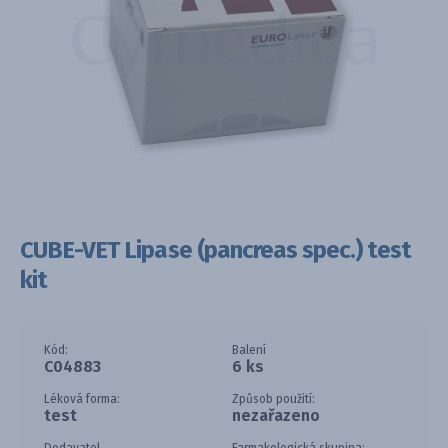
CUBE-VET Lipase (pancreas spec.) test
kit
Kód:
Balení
C04883
6 ks
Léková forma:
Způsob použití:
test
nezařazeno