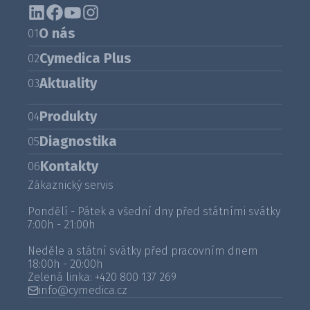
O nás
01
Cymedica Plus
02
Aktuality
03
Produkty
04
Diagnostika
05
Kontakty
06
Zákaznický servis
Pondělí - Pátek a všední dny před státními svátky
7:00h - 21:00h
Neděle a státní svátky před pracovním dnem
18:00h - 20:00h
Zelená linka:
+420 800 137 269
info@cymedica.cz