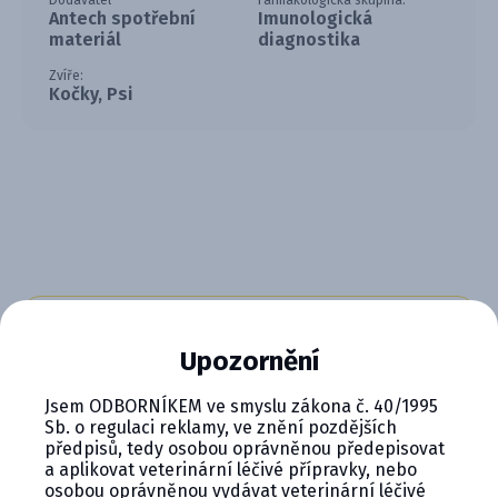
Dodavatel
Farmakologická skupina:
Antech spotřební
Imunologická
materiál
diagnostika
Zvíře:
Kočky, Psi
CYMEDICA PLUS: VĚRNOST, KTERÁ
Upozornění
SE VYPLÁCÍ
Jsem ODBORNÍKEM ve smyslu zákona č. 40/1995
Staňte se členem věrnostního programu
Sb. o regulaci reklamy, ve znění pozdějších
Cymedica Plus a získejte exkluzivní výhody pro
předpisů, tedy osobou oprávněnou předepisovat
vaši veterinární praxi.
a aplikovat veterinární léčivé přípravky, nebo
osobou oprávněnou vydávat veterinární léčivé