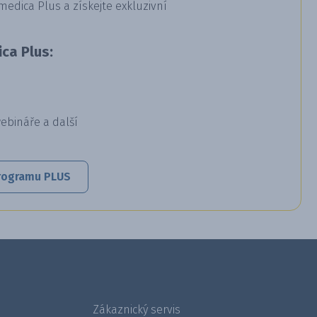
dica Plus a získejte exkluzivní
ca Plus:
webináře a další
 programu PLUS
Zákaznický servis