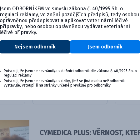
Jsem ODBORNÍKEM ve smyslu zákona č. 40/1995 Sb. o
regulaci reklamy, ve znění pozdějších předpisů, tedy osobou
oprávněnou předepisovat a aplikovat veterinární léčivé
přípravky, nebo osobou oprávněnou vydávat veterinární
léčivé přípravky.
Nejsem odborník
Jsem odborník
injekční
Dexa-ject 2 mg/ml,
RAPIDEX
Potvrzuji, že jsem se seznámil/a s definicí odborník dle zákona č. 40/1995 Sb. o
injekční ro...
injekční 
regulaci reklamy.
Potvrzuji, že jsem se seznámil/a s riziky, jimž se jiná osoba než odborník
vystavuje, vstoupí-li na stránky určené převážně pro odborníky.
ktu
Detail produktu
De
CYMEDICA PLUS: VĚRNOST, KTER