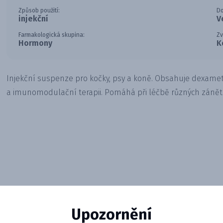
Způsob použití:
Do
injekční
V
Farmakologická skupina:
Zv
Hormony
K
Injekční suspenze pro kočky, psy a koně. Obsahuje dexamet
a imunomodulační terapii. Pomáhá při léčbě různých zánětů 
Upozornění