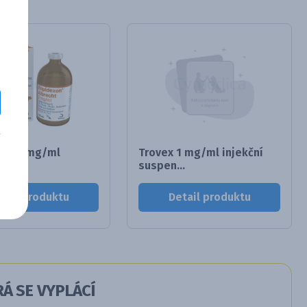
ON 2 mg/ml
Trovex 1 mg/ml injekční
roz...
suspen...
tail produktu
Detail produktu
Á SE VYPLÁCÍ