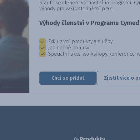
Staňte se členem věrnostního programu Cyme
výhody pro vaši veterinární praxi.
Výhody členství v Programu Cymedi
Exkluzivní produkty a služby
Jedinečné bonusy
Speciální akce, workshopy, konference, 
Chci se přidat
Zjistit více o
Produkty
04