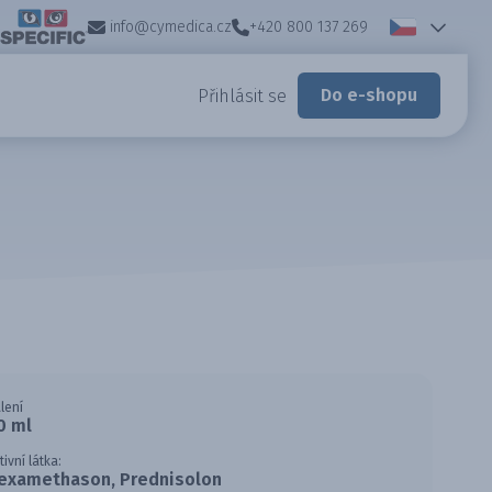
info@cymedica.cz
+420 800 137 269
Do e-shopu
Přihlásit se
lení
0 ml
tivní látka:
examethason, Prednisolon