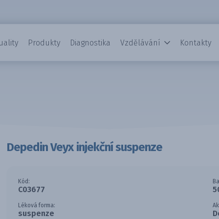
uality
Produkty
Diagnostika
Vzdělávání
Kontakty
Depedin Veyx injekční suspenze
Kód:
Ba
C03677
5
Léková forma:
Ak
suspenze
D