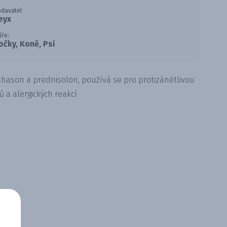
davatel
eyx
íře:
očky, Koně, Psi
hason a prednisolon, používá se pro protizánětlivou
a alergických reakcí​