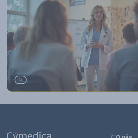
O nás
01