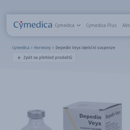
Cymedica
Cymedica Plus
Akt
Cymedica
»
Hormony
»
Depedin Veyx injekční suspenze
Zpět na přehled produktů