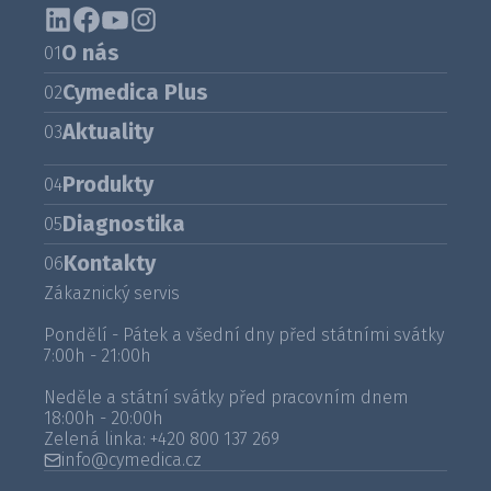
O nás
01
Cymedica Plus
02
Aktuality
03
Produkty
04
Diagnostika
05
Kontakty
06
Zákaznický servis
Pondělí - Pátek a všední dny před státními svátky
7:00h - 21:00h
Neděle a státní svátky před pracovním dnem
18:00h - 20:00h
Zelená linka:
+420 800 137 269
info@cymedica.cz