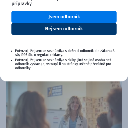
Výhody členství v Programu Cymedica
přípravky.
Plus:
Jsem odborník
Exkluzivní produkty a služby
Jedinečné bonusy
Speciální akce, workshopy, konference,
Nejsem odborník
webináře a další
Chci se přidat
Potvrzuji, že jsem se seznámil/a s definicí odborník dle zákona č.
40/1995 Sb. o regulaci reklamy.
Zjistit více o programu PLUS
Potvrzuji, že jsem se seznámil/a s riziky, jimž se jiná osoba než
odborník vystavuje, vstoupí-li na stránky určené převážně pro
odborníky.