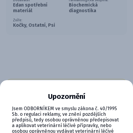
Dodavatel
Farmakologická skupina:
Edan spotřební
Biochemická
materiál
diagnostika
Zvíře:
Kočky, Ostatní, Psi
CYMEDICA PLUS: VĚRNOST, KTERÁ
Upozornění
SE VYPLÁCÍ
Jsem ODBORNÍKEM ve smyslu zákona č. 40/1995
Staňte se členem věrnostního programu
Sb. o regulaci reklamy, ve znění pozdějších
Cymedica Plus a získejte exkluzivní výhody pro
předpisů, tedy osobou oprávněnou předepisovat
vaši veterinární praxi.
a aplikovat veterinární léčivé přípravky, nebo
osobou oprávněnou vydávat veterinární léčivé