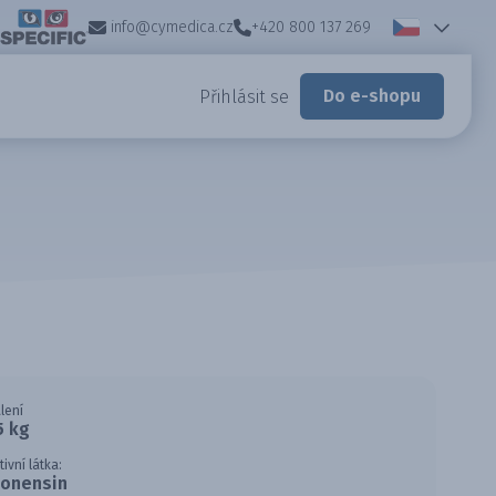
info@cymedica.cz
+420 800 137 269
Do e-shopu
Přihlásit se
lení
5 kg
tivní látka:
onensin