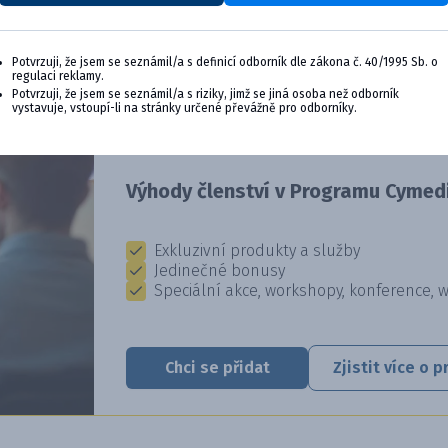
Potvrzuji, že jsem se seznámil/a s definicí odborník dle zákona č. 40/1995 Sb. o
regulaci reklamy.
CYMEDICA PLUS: VĚRNOST, KTER
Potvrzuji, že jsem se seznámil/a s riziky, jimž se jiná osoba než odborník
vystavuje, vstoupí-li na stránky určené převážně pro odborníky.
Staňte se členem věrnostního programu Cyme
výhody pro vaši veterinární praxi.
Výhody členství v Programu Cymedi
Exkluzivní produkty a služby
Jedinečné bonusy
Speciální akce, workshopy, konference, 
Chci se přidat
Zjistit více o