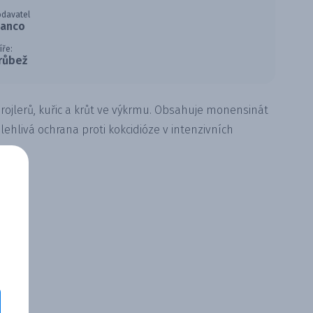
davatel
lanco
íře:
růbež
brojlerů, kuřic a krůt ve výkrmu. Obsahuje monensinát
lehlivá ochrana proti kokcidióze v intenzivních