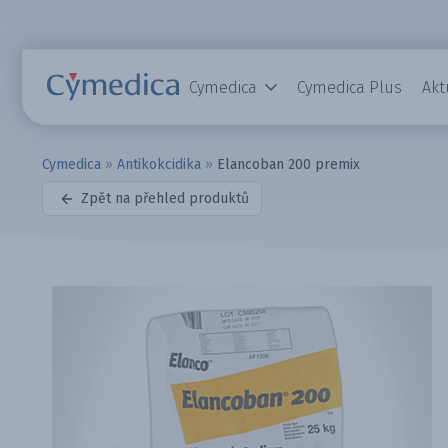
Cymedica
Cymedica Plus
Akt
Cymedica
»
Antikokcidika
»
Elancoban 200 premix
Zpět na přehled produktů