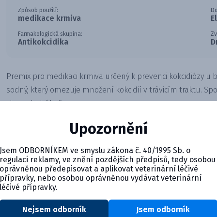
Způsob použití:
Do
medikace krmiva
E
Farmakologická skupina:
Zv
Antikokcidika
D
Premix pro medikaci krmiva určený k prevenci kokcidiózy u 
sodný, který omezuje množení kokcidií v trávicím traktu. Spo
chovech drůbeže.
Upozornění
Jsem ODBORNÍKEM ve smyslu zákona č. 40/1995 Sb. o
regulaci reklamy, ve znění pozdějších předpisů, tedy osobou
oprávněnou předepisovat a aplikovat veterinární léčivé
přípravky, nebo osobou oprávněnou vydávat veterinární
léčivé přípravky.
Nejsem odborník
Jsem odborník