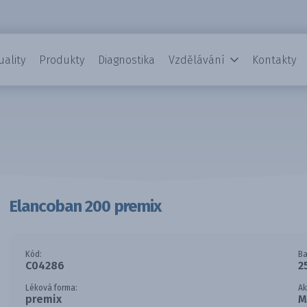
uality
Produkty
Diagnostika
Vzdělávání
Kontakty
Elancoban 200 premix
Kód:
Ba
C04286
2
Léková forma:
Ak
premix
M