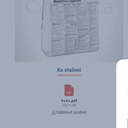
Ke stažení
6464.pdf
268.74 KB
Stáhnout soubor