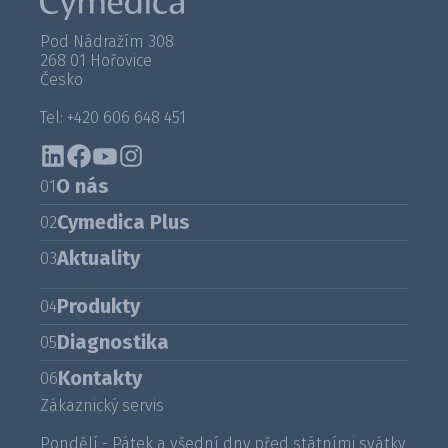
Pod Nádražím 308
268 01 Hořovice
Česko
Tel: +420 606 648 451
O nás
01
Cymedica Plus
02
Aktuality
03
Produkty
04
Diagnostika
05
Kontakty
06
Zákaznický servis
Pondělí - Pátek a všední dny před státními svátky