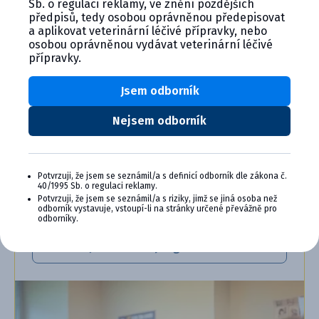
Sb. o regulaci reklamy, ve znění pozdějších
SE VYPLÁCÍ
předpisů, tedy osobou oprávněnou předepisovat
a aplikovat veterinární léčivé přípravky, nebo
Staňte se členem věrnostního programu
osobou oprávněnou vydávat veterinární léčivé
Cymedica Plus a získejte exkluzivní výhody pro
přípravky.
vaši veterinární praxi.
Jsem odborník
Výhody členství v Programu Cymedica
Plus:
Nejsem odborník
Exkluzivní produkty a služby
Jedinečné bonusy
Speciální akce, workshopy, konference,
Potvrzuji, že jsem se seznámil/a s definicí odborník dle zákona č.
webináře a další
40/1995 Sb. o regulaci reklamy.
Potvrzuji, že jsem se seznámil/a s riziky, jimž se jiná osoba než
odborník vystavuje, vstoupí-li na stránky určené převážně pro
Chci se přidat
odborníky.
Zjistit více o programu PLUS