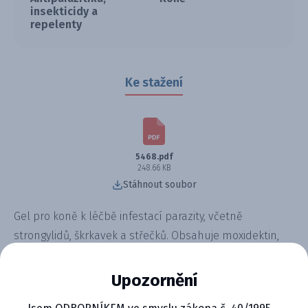
insekticidy a
repelenty
Ke stažení
5468.pdf
248.66 KB
Stáhnout soubor
Gel pro koně k léčbě infestací parazity, včetně
strongylidů, škrkavek a střečků. Obsahuje moxidektin,
který účinně eliminuje larvální i dospělá stadia. Snadné
dávkování pomocí aplikátoru zajišťuje přesnost a
Upozornění
pohodlí při podání. Ideální řešení pro pravidelnou péči