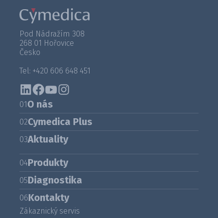
Pod Nádražím 308
268 01 Hořovice
Česko
Tel: +420 606 648 451
O nás
01
Cymedica Plus
02
Aktuality
03
Produkty
04
Diagnostika
05
Kontakty
06
Zákaznický servis