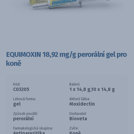
EQUIMOXIN 18,92 mg/g perorální gel pro
koně
Kód:
Balení
C03205
1 x 14,8 g,10 x 14,8 g
Léková forma:
Aktivní látka:
gel
Moxidectin
Způsob použití:
Dodavatel
perorální
Bioveta
Farmakologická skupina:
Zvíře:
Antiparazitika,
Koně