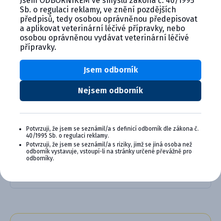
Jsem ODBORNÍKEM ve smyslu zákona č. 40/1995
o zdraví koní.
Sb. o regulaci reklamy, ve znění pozdějších
předpisů, tedy osobou oprávněnou předepisovat
a aplikovat veterinární léčivé přípravky, nebo
osobou oprávněnou vydávat veterinární léčivé
Alternativní produkty
přípravky.
Jsem odborník
Nejsem odborník
Potvrzuji, že jsem se seznámil/a s definicí odborník dle zákona č.
40/1995 Sb. o regulaci reklamy.
Equest 18,92 mg/g perorální ge...
Potvrzuji, že jsem se seznámil/a s riziky, jimž se jiná osoba než
odborník vystavuje, vstoupí-li na stránky určené převážně pro
odborníky.
Detail produktu