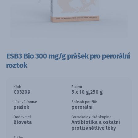
ESB3 Bio 300 mg/g prášek pro perorální
roztok
Kód:
Balení
C03209
5 x 10 g,250 g
Léková forma:
Způsob použití:
prášek
perorální
Dodavatel
Farmakologická skupina:
Bioveta
Antibiotika a ostatní
protizánětlivé léky