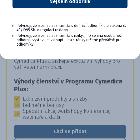
Nejsem odborník
Potvrzuji, že jsem se seznámil/a s definicí odborník dle zákona č.
40/1995 Sb. o regulaci reklamy.
CYMEDICA PLUS: VĚRNOST, KTERÁ
Potvrzuji, že jsem se seznámil/a s riziky, jimž se jiná osoba než
odborník vystavuje, vstoupí-li na stránky určené převážně pro
SE VYPLÁCÍ
odborníky.
Staňte se členem věrnostního programu
Cymedica Plus a získejte exkluzivní výhody pro
vaši veterinární praxi.
Výhody členství v Programu Cymedica
Plus:
Exkluzivní produkty a služby
Jedinečné bonusy
Speciální akce, workshopy, konference,
webináře a další
Chci se přidat