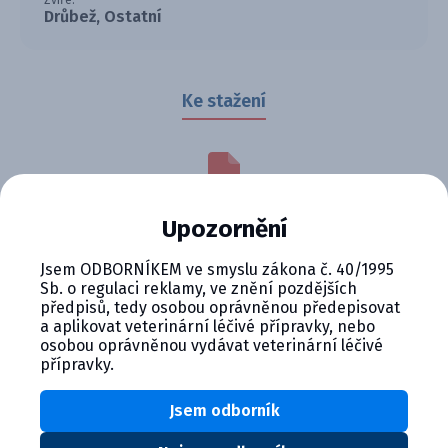
Zvíře:
Drůbež, Ostatní
Ke stažení
5472.pdf
Upozornění
304.7 KB
Stáhnout soubor
Jsem ODBORNÍKEM ve smyslu zákona č. 40/1995
Sb. o regulaci reklamy, ve znění pozdějších
Prášek pro drůbež a králíky obsahující sulfaklozin.
předpisů, tedy osobou oprávněnou předepisovat
Účinný proti kokcidióze způsobené Eimeria spp. a
a aplikovat veterinární léčivé přípravky, nebo
osobou oprávněnou vydávat veterinární léčivé
bakteriálním infekcím, jako je Salmonella a Pasteurella.
přípravky.
Podává se v pitné vodě po dobu 3 dnů, s možností
opakování léčby. Spolehlivá ochrana pro zdraví zvířat.
Jsem odborník