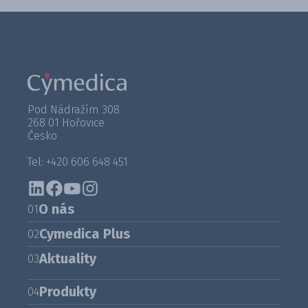
Pod Nádražím 308
268 01 Hořovice
Česko
Tel: +420 606 648 451
O nás
01
Cymedica Plus
02
Aktuality
03
Produkty
04