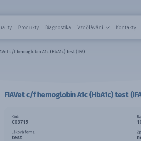
uality
Produkty
Diagnostika
Vzdělávání
Kontakty
AVet c/f hemoglobin A1c (HbA1c) test (IFA)
FIAVet c/f hemoglobin A1c (HbA1c) test (IFA
Kód:
Ba
C03715
1
Léková forma:
Zp
test
n