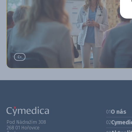
O nás
01
Cymedi
Pod Nádražím 308
02
268 01 Hořovice