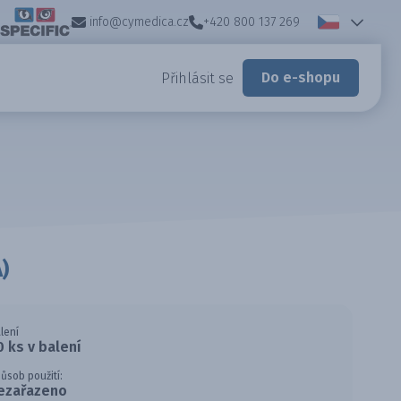
info@cymedica.cz
+420 800 137 269
Do e-shopu
Přihlásit se
)
lení
0 ks v balení
ůsob použití:
ezařazeno