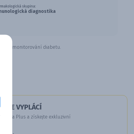
rmakologická skupina:
munologická diagnostika
ouží k monitorování diabetu.
Á SE VYPLÁCÍ
dica Plus a získejte exkluzivní