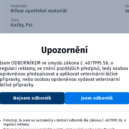
Dodavatel
Fa
Bifour spotřební materiál
I
Zvíře:
Kočky, Psi
Rychlý test pro stanovení HbA1c, vhodný pro psy a kočky. Sl
Upozornění
Jsem ODBORNÍKEM ve smyslu zákona č. 40/1995 Sb. o
regulaci reklamy, ve znění pozdějších předpisů, tedy osobou
oprávněnou předepisovat a aplikovat veterinární léčivé
přípravky, nebo osobou oprávněnou vydávat veterinární
léčivé přípravky.
Nejsem odborník
Jsem odborník
CYMEDICA PLUS: VĚRNOST, KTER
Staňte se členem věrnostního programu Cyme
výhody pro vaši veterinární praxi.
Potvrzuji, že jsem se seznámil/a s definicí odborník dle zákona č. 40/1995 Sb. o
regulaci reklamy.