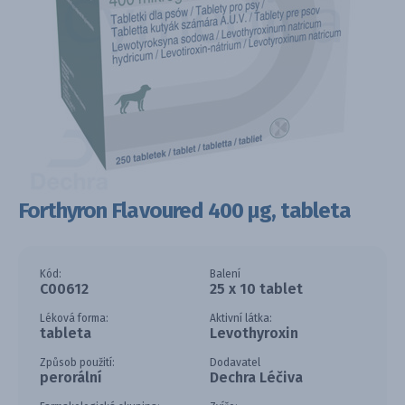
Forthyron Flavoured 400 µg, tableta
Kód:
Balení
C00612
25 x 10 tablet
Léková forma:
Aktivní látka:
tableta
Levothyroxin
Způsob použití:
Dodavatel
perorální
Dechra Léčiva