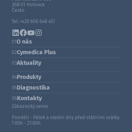
268 01 Hořovice
Česko
Tel: +420 606 648 451
O nás
01
Cymedica Plus
02
Aktuality
03
Produkty
04
Diagnostika
05
Kontakty
06
Zákaznický servis
Pondělí - Pátek a všední dny před státními svátky
7:00h - 21:00h