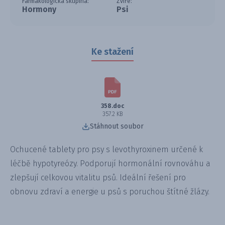
Farmakologická skupina:
Zvíře:
Hormony
Psi
Ke stažení
358.doc
357.2 KB
Stáhnout soubor
Ochucené tablety pro psy s levothyroxinem určené k
léčbě hypotyreózy. Podporují hormonální rovnováhu a
zlepšují celkovou vitalitu psů. Ideální řešení pro
obnovu zdraví a energie u psů s poruchou štítné žlázy.