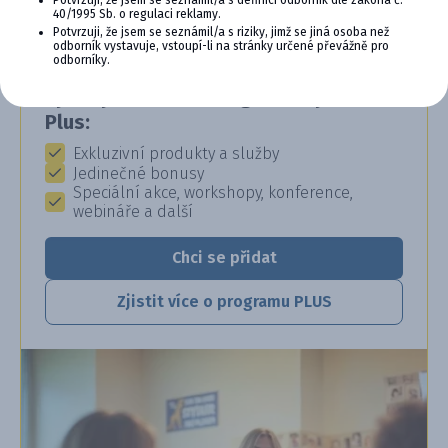
Potvrzuji, že jsem se seznámil/a s definicí odborník dle zákona č.
Staňte se členem věrnostního programu
40/1995 Sb. o regulaci reklamy.
Cymedica Plus a získejte exkluzivní výhody pro
Potvrzuji, že jsem se seznámil/a s riziky, jimž se jiná osoba než
odborník vystavuje, vstoupí-li na stránky určené převážně pro
vaši veterinární praxi.
odborníky.
Výhody členství v Programu Cymedica
Plus:
Exkluzivní produkty a služby
Jedinečné bonusy
Speciální akce, workshopy, konference,
webináře a další
Chci se přidat
Zjistit více o programu PLUS