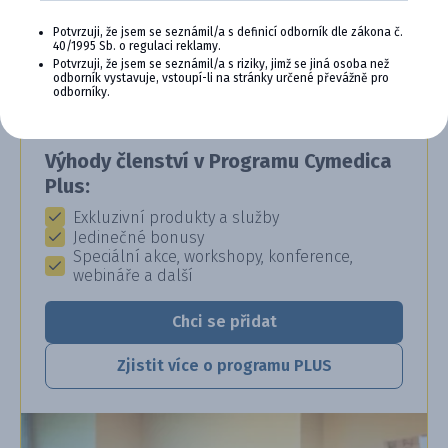
CYMEDICA PLUS: VĚRNOST, KTERÁ
Potvrzuji, že jsem se seznámil/a s definicí odborník dle zákona č.
SE VYPLÁCÍ
40/1995 Sb. o regulaci reklamy.
Potvrzuji, že jsem se seznámil/a s riziky, jimž se jiná osoba než
Staňte se členem věrnostního programu
odborník vystavuje, vstoupí-li na stránky určené převážně pro
odborníky.
Cymedica Plus a získejte exkluzivní výhody pro
vaši veterinární praxi.
Výhody členství v Programu Cymedica
Plus:
Exkluzivní produkty a služby
Jedinečné bonusy
Speciální akce, workshopy, konference,
webináře a další
Chci se přidat
Zjistit více o programu PLUS