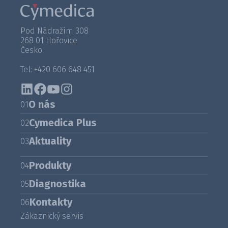
Pod Nádražím 308
268 01 Hořovice
Česko
Tel: +420 606 648 451
O nás
01
Cymedica Plus
02
Aktuality
03
Produkty
04
Diagnostika
05
Kontakty
06
Zákaznický servis