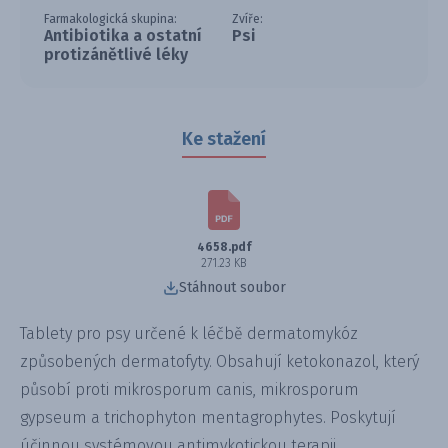
Farmakologická skupina:
Zvíře:
Antibiotika a ostatní
Psi
protizánětlivé léky
Ke stažení
4658.pdf
271.23 KB
Stáhnout soubor
Tablety pro psy určené k léčbě dermatomykóz
způsobených dermatofyty. Obsahují ketokonazol, který
působí proti mikrosporum canis, mikrosporum
gypseum a trichophyton mentagrophytes. Poskytují
účinnou systémovou antimykotickou terapii.