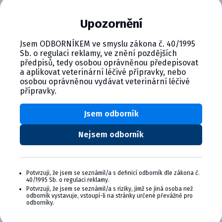
napadení parazity, aby váš mazlíček zůstal chráněný a
Upozornění
spokojený.
Jsem ODBORNÍKEM ve smyslu zákona č. 40/1995
Sb. o regulaci reklamy, ve znění pozdějších
předpisů, tedy osobou oprávněnou předepisovat
a aplikovat veterinární léčivé přípravky, nebo
osobou oprávněnou vydávat veterinární léčivé
přípravky.
CYMEDICA PLUS: VĚRNOST, KTERÁ
SE VYPLÁCÍ
Jsem odborník
Staňte se členem věrnostního programu
Nejsem odborník
Cymedica Plus a získejte exkluzivní výhody pro
vaši veterinární praxi.
Výhody členství v Programu Cymedica
Potvrzuji, že jsem se seznámil/a s definicí odborník dle zákona č.
40/1995 Sb. o regulaci reklamy.
Plus:
Potvrzuji, že jsem se seznámil/a s riziky, jimž se jiná osoba než
odborník vystavuje, vstoupí-li na stránky určené převážně pro
Exkluzivní produkty a služby
odborníky.
Jedinečné bonusy
Speciální akce, workshopy, konference,