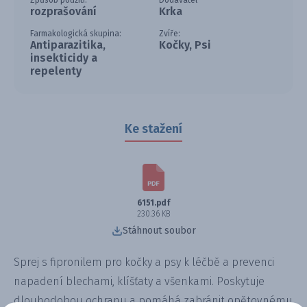
Způsob použití:
Dodavatel
rozprašování
Krka
Farmakologická skupina:
Zvíře:
Antiparazitika,
Kočky, Psi
insekticidy a
repelenty
Ke stažení
6151.pdf
230.36 KB
Stáhnout soubor
Sprej s fipronilem pro kočky a psy k léčbě a prevenci
napadení blechami, klíšťaty a všenkami. Poskytuje
dlouhodobou ochranu a pomáhá zabránit opětovnému