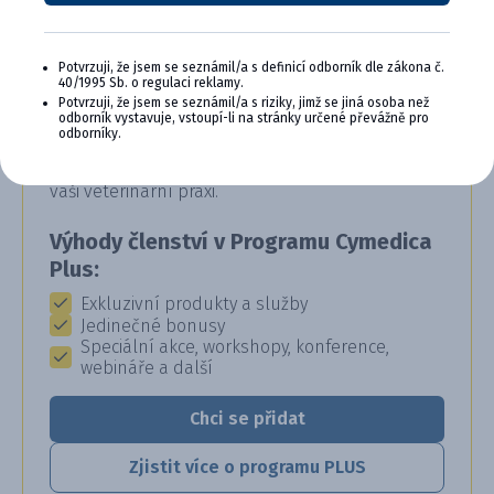
Potvrzuji, že jsem se seznámil/a s definicí odborník dle zákona č.
CYMEDICA PLUS: VĚRNOST, KTERÁ
40/1995 Sb. o regulaci reklamy.
Potvrzuji, že jsem se seznámil/a s riziky, jimž se jiná osoba než
SE VYPLÁCÍ
odborník vystavuje, vstoupí-li na stránky určené převážně pro
odborníky.
Staňte se členem věrnostního programu
Cymedica Plus a získejte exkluzivní výhody pro
vaši veterinární praxi.
Výhody členství v Programu Cymedica
Plus:
Exkluzivní produkty a služby
Jedinečné bonusy
Speciální akce, workshopy, konference,
webináře a další
Chci se přidat
Zjistit více o programu PLUS