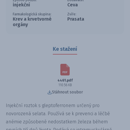
Způsob použití:
Dodavatel
injekční
Ceva
Farmakologická skupina:
Zvíře:
Krev a krvetvorné
Prasata
orgány
Ke stažení
4461.pdf
110.56 KB
Stáhnout soubor
Injekční roztok s gleptoferronem určený pro
novorozená selata. Používá se k prevenci a léčbě
anémie způsobené nedostatkem železa během
prvních tří dnů života. Podává se intramuskulárně