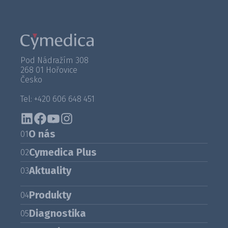
Pod Nádražím 308
268 01 Hořovice
Česko
Tel: +420 606 648 451
O nás
01
Cymedica Plus
02
Aktuality
03
Produkty
04
Diagnostika
05