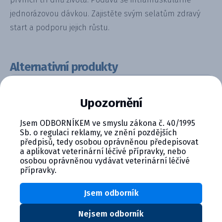
jednorázovou dávkou. Zajistěte svým selatům zdravý
start a podporu jejich růstu.
Alternativní produkty
Upozornění
Jsem ODBORNÍKEM ve smyslu zákona č. 40/1995
Sb. o regulaci reklamy, ve znění pozdějších
předpisů, tedy osobou oprávněnou předepisovat
a aplikovat veterinární léčivé přípravky, nebo
osobou oprávněnou vydávat veterinární léčivé
Forceris 30 mg/ml + 133 mg/ml ...
přípravky.
Detail produktu
Jsem odborník
Nejsem odborník