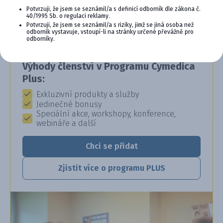
SE VYPLÁCÍ
Potvrzuji, že jsem se seznámil/a s definicí odborník dle zákona č.
40/1995 Sb. o regulaci reklamy.
Staňte se členem věrnostního programu
Potvrzuji, že jsem se seznámil/a s riziky, jimž se jiná osoba než
odborník vystavuje, vstoupí-li na stránky určené převážně pro
Cymedica Plus a získejte exkluzivní výhody pro
odborníky.
vaši veterinární praxi.
Výhody členství v Programu Cymedica
Plus:
Exkluzivní produkty a služby
Jedinečné bonusy
Speciální akce, workshopy, konference,
webináře a další
Chci se přidat
Zjistit více o programu PLUS