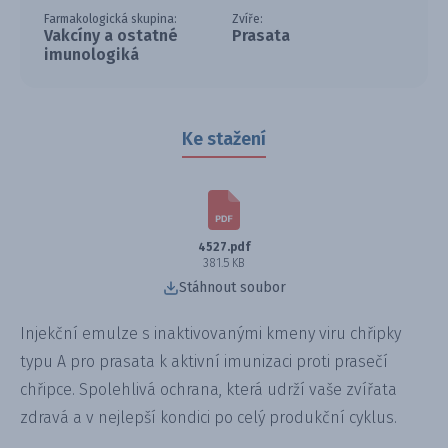
Farmakologická skupina:
Zvíře:
Vakcíny a ostatné
Prasata
imunologiká
Ke stažení
4527.pdf
381.5 KB
Stáhnout soubor
Injekční emulze s inaktivovanými kmeny viru chřipky
typu A pro prasata k aktivní imunizaci proti prasečí
chřipce. Spolehlivá ochrana, která udrží vaše zvířata
zdravá a v nejlepší kondici po celý produkční cyklus.