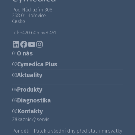
Pod Nádražím 308
268 01 Hořovice
Česko
Tel: +420 606 648 451
O nás
01
Cymedica Plus
02
Aktuality
03
Produkty
04
Diagnostika
05
Kontakty
06
Zákaznický servis
Pondělí - Pátek a všední dny před státními svátky