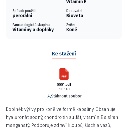
Vitamín E
Způsob použití:
Dodavatel
perorální
Bioveta
Farmakologická skupina:
Zvíře:
Vitamíny a doplňky
Koně
Ke stažení
5551.pdf
70.15 KB
Stáhnout soubor
Doplněk výživy pro koně ve formě kapaliny. Obsahuje
hyaluronát sodný, chondroitin sulfát, vitamín E a síran
manganatý. Podporuje zdraví kloubů, šlach a vazů,