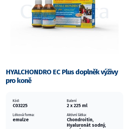
HYALCHONDRO EC Plus doplněk výživy
pro koně
Kód:
Balení
C03225
2 x 225 ml
Léková forma:
Aktivní látka:
emulze
Chondroitin,
Hyaluronát sodný,