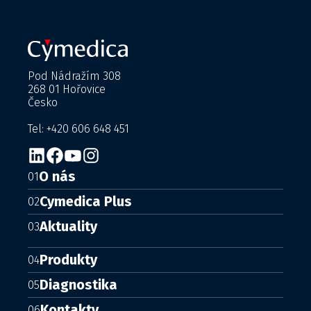
Pod Nádražím 308
268 01 Hořovice
Česko
Tel: +420 606 648 451
O nás
01
Cymedica Plus
02
Aktuality
03
Produkty
04
Diagnostika
05
Kontakty
06