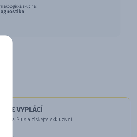
rmakologická skupina:
iagnostika
Á SE VYPLÁCÍ
dica Plus a získejte exkluzivní