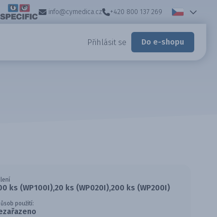
info@cymedica.cz
+420 800 137 269
Do e-shopu
Přihlásit se
lení
00 ks (WP100I),20 ks (WP020I),200 ks (WP200I)
ůsob použití:
ezařazeno