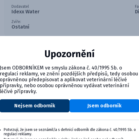
Dodavatel
Fa
Idexx Water
D
Zvíře:
Ostatní
Upozornění
Jsem ODBORNÍKEM ve smyslu zákona č. 40/1995 Sb. o
regulaci reklamy, ve znění pozdějších předpisů, tedy osobou
oprávněnou předepisovat a aplikovat veterinární léčivé
přípravky, nebo osobou oprávněnou vydávat veterinární
léčivé přípravky.
Nejsem odborník
Jsem odborník
CYMEDICA PLUS: VĚRNOST, KTER
Staňte se členem věrnostního programu Cyme
výhody pro vaši veterinární praxi.
Potvrzuji, že jsem se seznámil/a s definicí odborník dle zákona č. 40/1995 Sb. o
regulaci reklamy.