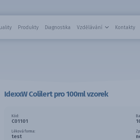
uality
Produkty
Diagnostika
Vzdělávání
Kontakty
IdexxW Colilert pro 100ml vzorek
Kód:
Ba
C01101
1
Léková forma:
Zp
test
n