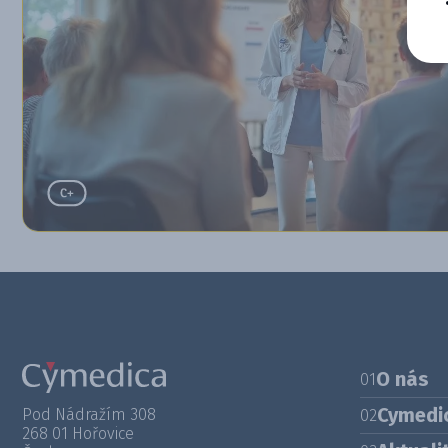
O nás
01
Cymedi
Pod Nádražím 308
02
268 01 Hořovice