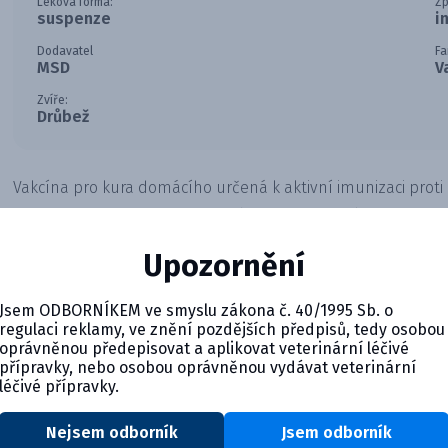
Léková forma:
Zp
suspenze
i
Dodavatel
Fa
MSD
V
Zvíře:
Drůbež
Vakcína pro kura domácího určená k aktivní imunizaci proti i
Markově chorobě. Obsahuje živý rekombinantní herpesvirus 
dlouhodobou ochranu. Spolehlivé řešení pro zdraví chovu.
Upozornění
Jsem ODBORNÍKEM ve smyslu zákona č. 40/1995 Sb. o
regulaci reklamy, ve znění pozdějších předpisů, tedy osobou
oprávněnou předepisovat a aplikovat veterinární léčivé
přípravky, nebo osobou oprávněnou vydávat veterinární
léčivé přípravky.
Nejsem odborník
Jsem odborník