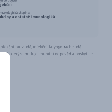
ůsob použití:
njekční
rmakologická skupina:
akcíny a ostatné imunologiká
nfekční burzitidě, infekční laryngotracheitidě a
krůt, který stimuluje imunitní odpověď a poskytuje