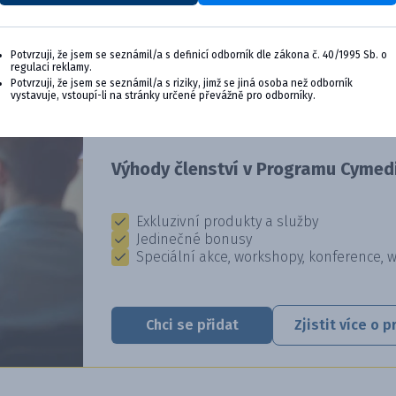
Potvrzuji, že jsem se seznámil/a s definicí odborník dle zákona č. 40/1995 Sb. o
regulaci reklamy.
CYMEDICA PLUS: VĚRNOST, KTER
Potvrzuji, že jsem se seznámil/a s riziky, jimž se jiná osoba než odborník
vystavuje, vstoupí-li na stránky určené převážně pro odborníky.
Staňte se členem věrnostního programu Cyme
výhody pro vaši veterinární praxi.
Výhody členství v Programu Cymedi
Exkluzivní produkty a služby
Jedinečné bonusy
Speciální akce, workshopy, konference, 
Chci se přidat
Zjistit více o