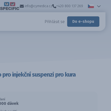
info@cymedica.cz
+420 800 137 269
Do e-shopu
Přihlásit se
pro injekční suspenzi pro kura
lení
000 dávek