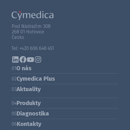
Pod Nádražím 308
268 01 Hořovice
Česko
Tel: +420 606 648 451
O nás
01
Cymedica Plus
02
Aktuality
03
Produkty
04
Diagnostika
05
Kontakty
06