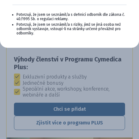
CYMEDICA PLUS: VĚRNOST, KTERÁ
Potvrzuji, že jsem se seznámil/a s definicí odborník dle zákona č.
40/1995 Sb. o regulaci reklamy.
SE VYPLÁCÍ
Potvrzuji, že jsem se seznámil/a s riziky, jimž se jiná osoba než
odborník vystavuje, vstoupí-li na stránky určené převážně pro
Staňte se členem věrnostního programu
odborníky.
Cymedica Plus a získejte exkluzivní výhody pro
vaši veterinární praxi.
Výhody členství v Programu Cymedica
Plus:
Exkluzivní produkty a služby
Jedinečné bonusy
Speciální akce, workshopy, konference,
webináře a další
Chci se přidat
Zjistit více o programu PLUS