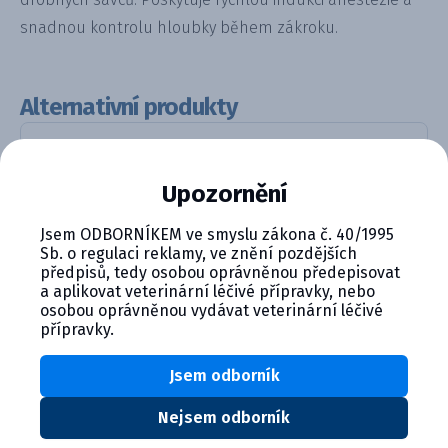
snadnou kontrolu hloubky během zákroku.
Alternativní produkty
Upozornění
Jsem ODBORNÍKEM ve smyslu zákona č. 40/1995
Sb. o regulaci reklamy, ve znění pozdějších
předpisů, tedy osobou oprávněnou předepisovat
a aplikovat veterinární léčivé přípravky, nebo
osobou oprávněnou vydávat veterinární léčivé
ISOFLURIN 1000 mg/g tekutina k...
přípravky.
Detail produktu
Jsem odborník
Nejsem odborník