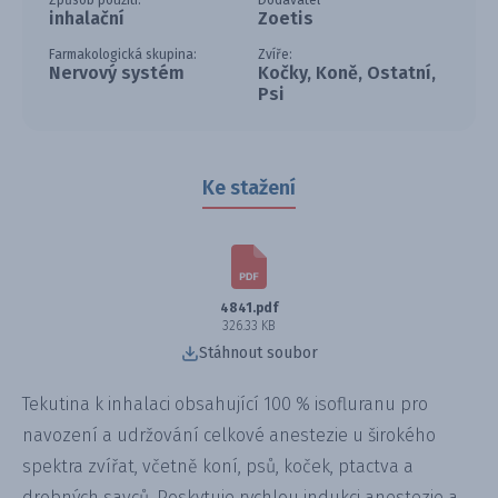
Způsob použití:
Dodavatel
inhalační
Zoetis
Farmakologická skupina:
Zvíře:
Nervový systém
Kočky, Koně, Ostatní,
Psi
Ke stažení
4841.pdf
326.33 KB
Stáhnout soubor
Tekutina k inhalaci obsahující 100 % isofluranu pro
navození a udržování celkové anestezie u širokého
spektra zvířat, včetně koní, psů, koček, ptactva a
drobných savců. Poskytuje rychlou indukci anestezie a