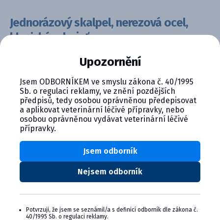
Jednorázový skalpel, nerezová ocel,
klasická rukojeť
Upozornění
Kód:
Balení
C04558
No. 10, 10 kusů,No. 15,
Jsem ODBORNÍKEM ve smyslu zákona č. 40/1995
10 kusů,No. 22, 10
Sb. o regulaci reklamy, ve znění pozdějších
kusů,No. 24, 10 kusů
předpisů, tedy osobou oprávněnou předepisovat
a aplikovat veterinární léčivé přípravky, nebo
Léková forma:
Způsob použití:
osobou oprávněnou vydávat veterinární léčivé
operační sál
skalpely a biopsie
přípravky.
Dodavatel
Farmakologická skupina:
Vetnordic
Operačná sála,
Jsem odborník
Operační sál
Nejsem odborník
Zvíře:
Drůbež, Fretky,
Hlodavci, Kočky, Koně,
Kozy, Králíci,
Nepotravinová zvířata,
Potvrzuji, že jsem se seznámil/a s definicí odborník dle zákona č.
Norci, Ostatní, Ovce,
40/1995 Sb. o regulaci reklamy.