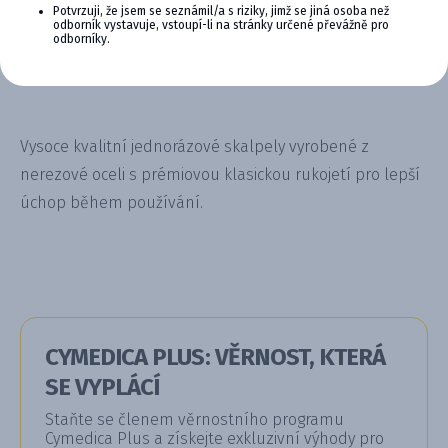
Potvrzuji, že jsem se seznámil/a s riziky, jimž se jiná osoba než
Plazi, Prasata, Psi,
odborník vystavuje, vstoupí-li na stránky určené převážně pro
Ptáci, Skot, Včely,
odborníky.
Želvy
Vysoce kvalitní jednorázové skalpely vyrobené z
nerezové oceli s prémiovou klasickou rukojetí pro lepší
úchop během používání.
CYMEDICA PLUS: VĚRNOST, KTERÁ
SE VYPLÁCÍ
Staňte se členem věrnostního programu
Cymedica Plus a získejte exkluzivní výhody pro