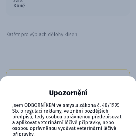
Zvíře:
Koně
Katétr pro výplach dělohy klisen.
CYMEDICA PLUS: VĚRNOST, KTERÁ
SE VYPLÁCÍ
Upozornění
Staňte se členem věrnostního programu
Jsem ODBORNÍKEM ve smyslu zákona č. 40/1995
Cymedica Plus a získejte exkluzivní výhody pro
Sb. o regulaci reklamy, ve znění pozdějších
vaši veterinární praxi.
předpisů, tedy osobou oprávněnou předepisovat
a aplikovat veterinární léčivé přípravky, nebo
Výhody členství v Programu Cymedica
osobou oprávněnou vydávat veterinární léčivé
Plus:
přípravky.