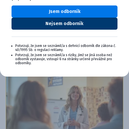
Exkluzivní produkty a služby
Jsem odborník
Jedinečné bonusy
Speciální akce, workshopy, konference,
webináře a další
Nejsem odborník
Chci se přidat
Potvrzuji, že jsem se seznámil/a s definicí odborník dle zákona č.
Zjistit více o programu PLUS
40/1995 Sb. o regulaci reklamy.
Potvrzuji, že jsem se seznámil/a s riziky, jimž se jiná osoba než
odborník vystavuje, vstoupí-li na stránky určené převážně pro
odborníky.