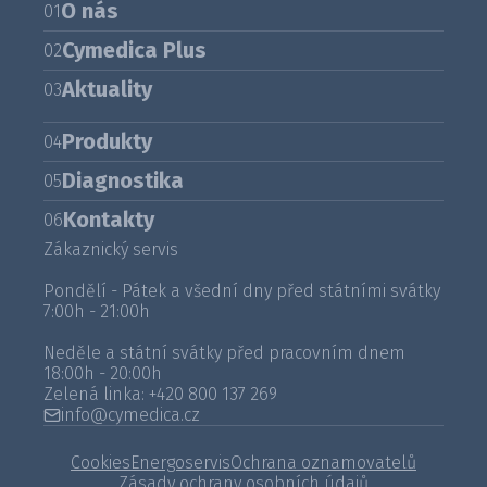
O nás
01
Cymedica Plus
02
Aktuality
03
Produkty
04
Diagnostika
05
Kontakty
06
Zákaznický servis
Pondělí - Pátek a všední dny před státními svátky
7:00h - 21:00h
Neděle a státní svátky před pracovním dnem
18:00h - 20:00h
Zelená linka:
+420 800 137 269
info@cymedica.cz
Cookies
Energoservis
Ochrana oznamovatelů
Zásady ochrany osobních údajů