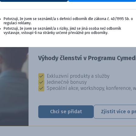
Potvrzuji, že jsem se seznámil/a s definicí odborník dle zákona č. 40/1995 Sb. o
regulaci reklamy.
CYMEDICA PLUS: VĚRNOST, KTER
Potvrzuji, že jsem se seznámil/a s riziky, jimž se jiná osoba než odborník
vystavuje, vstoupí-li na stránky určené převážně pro odborníky.
Staňte se členem věrnostního programu Cyme
výhody pro vaši veterinární praxi.
Výhody členství v Programu Cymedi
Exkluzivní produkty a služby
Jedinečné bonusy
Speciální akce, workshopy, konference, 
Chci se přidat
Zjistit více o