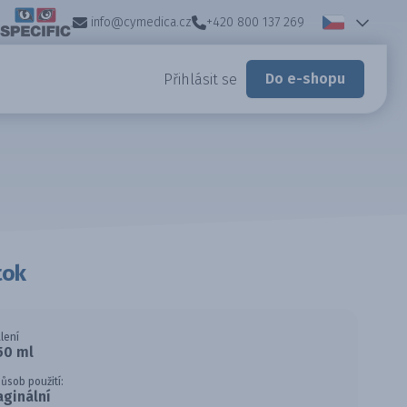
info@cymedica.cz
+420 800 137 269
Do e-shopu
Přihlásit se
tok
lení
50 ml
ůsob použití:
aginální