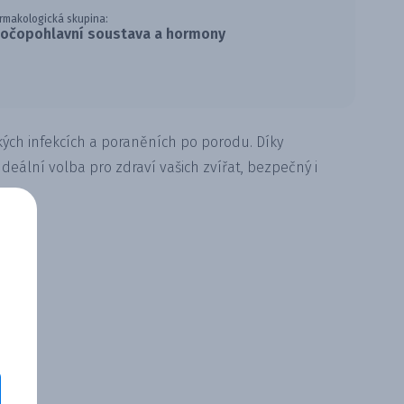
rmakologická skupina:
očopohlavní soustava a hormony
kých infekcích a poraněních po porodu. Díky
Ideální volba pro zdraví vašich zvířat, bezpečný i