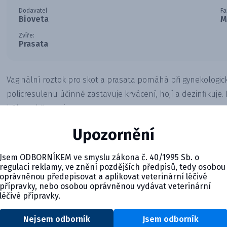
Dodavatel
Fa
Bioveta
M
Zvíře:
Prasata
Vaginální roztok pro skot a prasata pomáhá při gynekologic
policresulenu účinně zastavuje krvácení, hojí a dezinfikuje. 
během březosti.
Upozornění
Jsem ODBORNÍKEM ve smyslu zákona č. 40/1995 Sb. o
regulaci reklamy, ve znění pozdějších předpisů, tedy osobou
oprávněnou předepisovat a aplikovat veterinární léčivé
přípravky, nebo osobou oprávněnou vydávat veterinární
léčivé přípravky.
Nejsem odborník
Jsem odborník