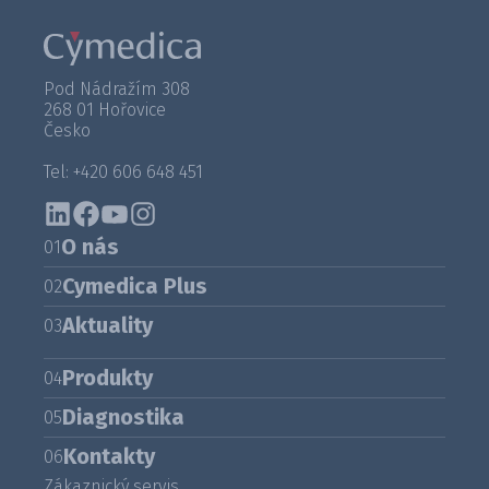
Pod Nádražím 308
268 01 Hořovice
Česko
Tel: +420 606 648 451
O nás
01
Cymedica Plus
02
Aktuality
03
Produkty
04
Diagnostika
05
Kontakty
06
Zákaznický servis