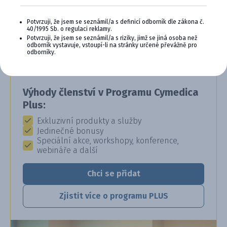
CYMEDICA PLUS: VĚRNOST, KTERÁ
Potvrzuji, že jsem se seznámil/a s definicí odborník dle zákona č.
40/1995 Sb. o regulaci reklamy.
SE VYPLÁCÍ
Potvrzuji, že jsem se seznámil/a s riziky, jimž se jiná osoba než
odborník vystavuje, vstoupí-li na stránky určené převážně pro
Staňte se členem věrnostního programu
odborníky.
Cymedica Plus a získejte exkluzivní výhody pro
vaši veterinární praxi.
Výhody členství v Programu Cymedica
Plus:
Exkluzivní produkty a služby
Jedinečné bonusy
Speciální akce, workshopy, konference,
webináře a další
Chci se přidat
Zjistit více o programu PLUS