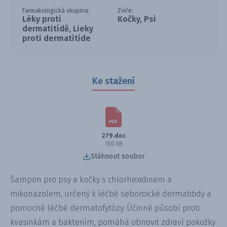
Farmakologická skupina:
Zvíře:
Léky proti
Kočky, Psi
dermatitídě, Lieky
proti dermatitíde
Ke stažení
279.doc
100 KB
Stáhnout soubor
Šampon pro psy a kočky s chlorhexidinem a
mikonazolem, určený k léčbě seboroické dermatitidy a
pomocné léčbě dermatofytózy. Účinně působí proti
kvasinkám a bakteriím, pomáhá obnovit zdraví pokožky