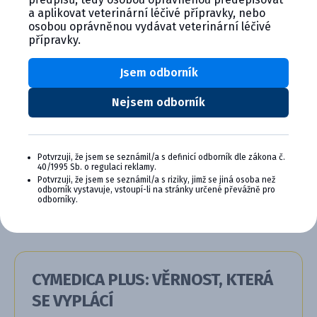
Alternativní produkty
a aplikovat veterinární léčivé přípravky, nebo
osobou oprávněnou vydávat veterinární léčivé
přípravky.
Jsem odborník
Nejsem odborník
Masivet 150 mg, potahovaná tab...
Potvrzuji, že jsem se seznámil/a s definicí odborník dle zákona č.
40/1995 Sb. o regulaci reklamy.
Potvrzuji, že jsem se seznámil/a s riziky, jimž se jiná osoba než
Detail produktu
odborník vystavuje, vstoupí-li na stránky určené převážně pro
odborníky.
CYMEDICA PLUS: VĚRNOST, KTERÁ
SE VYPLÁCÍ