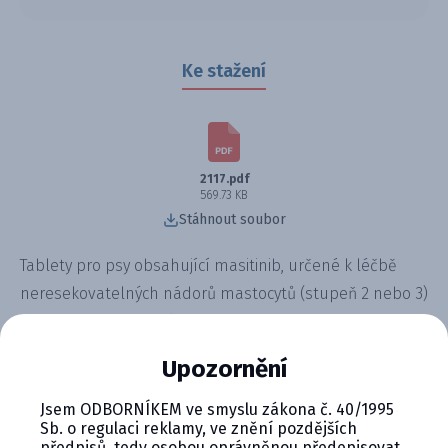
Ke stažení
2117.pdf
569.73 KB
Stáhnout soubor
Tablety pro psy obsahující masitinib, určené k léčbě
neresekovatelných nádorů mastocytů (stupeň 2 nebo 3)
s potvrzenou mutací tyrosinkinázového receptoru c-KIT.
Přípravek oddaluje progresi onemocnění a zlepšuje
Upozornění
kvalitu života psů s touto diagnózou.
Jsem ODBORNÍKEM ve smyslu zákona č. 40/1995
Sb. o regulaci reklamy, ve znění pozdějších
předpisů, tedy osobou oprávněnou předepisovat