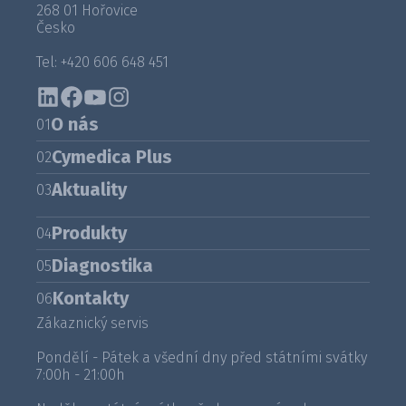
268 01 Hořovice
Česko
Tel: +420 606 648 451
O nás
01
Cymedica Plus
02
Aktuality
03
Produkty
04
Diagnostika
05
Kontakty
06
Zákaznický servis
Pondělí - Pátek a všední dny před státními svátky
7:00h - 21:00h