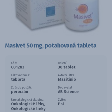
Masivet 50 mg, potahovaná tableta
Kód:
Balení
C01283
30 tablet
Léková forma:
Aktivní látka:
tableta
Masitinib
Způsob použití:
Dodavatel
perorální
AB Science
Farmakologická skupina:
Zvíře:
Onkologické léky,
Psi
Onkologické lieky