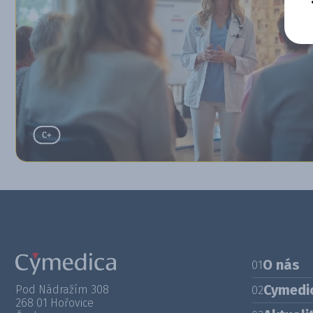
O nás
01
Cymedi
Pod Nádražím 308
02
268 01 Hořovice