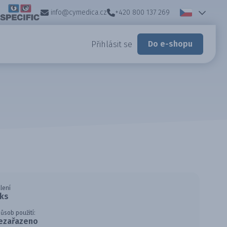
info@cymedica.cz
+420 800 137 269
Do e-shopu
Přihlásit se
lení
 ks
ůsob použití:
ezařazeno