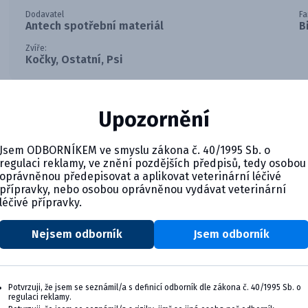
Dodavatel
Fa
Antech spotřební materiál
B
Zvíře:
Kočky, Ostatní, Psi
Miniaturní pipeta s objemem 100 µl pro přesné dávkování. 
Upozornění
mikro špičkami.
Jsem ODBORNÍKEM ve smyslu zákona č. 40/1995 Sb. o
regulaci reklamy, ve znění pozdějších předpisů, tedy osobou
oprávněnou předepisovat a aplikovat veterinární léčivé
přípravky, nebo osobou oprávněnou vydávat veterinární
léčivé přípravky.
Nejsem odborník
Jsem odborník
CYMEDICA PLUS: VĚRNOST, KTER
Staňte se členem věrnostního programu Cyme
výhody pro vaši veterinární praxi.
Potvrzuji, že jsem se seznámil/a s definicí odborník dle zákona č. 40/1995 Sb. o
regulaci reklamy.