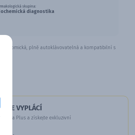
rmakologická skupina:
iochemická diagnostika
Ergonomická, plně autoklávovatelná a kompatibilní s
Á SE VYPLÁCÍ
dica Plus a získejte exkluzivní