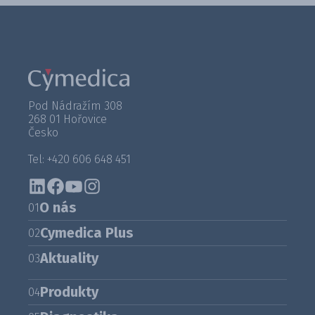
Pod Nádražím 308
268 01 Hořovice
Česko
Tel: +420 606 648 451
O nás
01
Cymedica Plus
02
Aktuality
03
Produkty
04