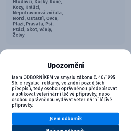
Hlodavci, Kočky, Koně,
Kozy, Králíci,
Nepotravinová zvířata,
Norci, Ostatní, Ovce,
Plazi, Prasata, Psi,
Ptáci, Skot, Včely,
Želvy
Ke stažení
Upozornění
Jsem ODBORNÍKEM ve smyslu zákona č. 40/1995
Sb. o regulaci reklamy, ve znění pozdějších
předpisů, tedy osobou oprávněnou předepisovat
6923.pdf
a aplikovat veterinární léčivé přípravky, nebo
131.08 KB
osobou oprávněnou vydávat veterinární léčivé
Stáhnout soubor
přípravky.
Sáček na moč s Foley konektorem a 100cm hadičkou.
Jsem odborník
Nejsem odborník