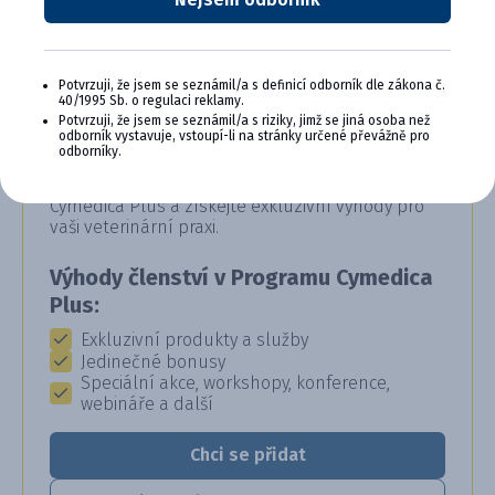
Potvrzuji, že jsem se seznámil/a s definicí odborník dle zákona č.
40/1995 Sb. o regulaci reklamy.
CYMEDICA PLUS: VĚRNOST, KTERÁ
Potvrzuji, že jsem se seznámil/a s riziky, jimž se jiná osoba než
odborník vystavuje, vstoupí-li na stránky určené převážně pro
SE VYPLÁCÍ
odborníky.
Staňte se členem věrnostního programu
Cymedica Plus a získejte exkluzivní výhody pro
vaši veterinární praxi.
Výhody členství v Programu Cymedica
Plus:
Exkluzivní produkty a služby
Jedinečné bonusy
Speciální akce, workshopy, konference,
webináře a další
Chci se přidat