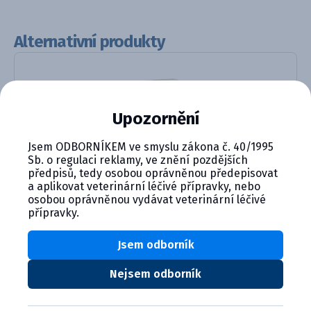
Alternativní produkty
Upozornění
Jsem ODBORNÍKEM ve smyslu zákona č. 40/1995
Sb. o regulaci reklamy, ve znění pozdějších
předpisů, tedy osobou oprávněnou předepisovat
ANTISEDAN 5mg/ml VET INJ
a aplikovat veterinární léčivé přípravky, nebo
osobou oprávněnou vydávat veterinární léčivé
přípravky.
Detail produktu
Jsem odborník
Nejsem odborník
CYMEDICA PLUS: VĚRNOST, KTERÁ