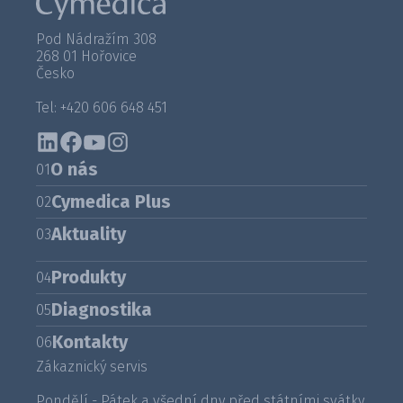
Pod Nádražím 308
268 01 Hořovice
Česko
Tel: +420 606 648 451
O nás
01
Cymedica Plus
02
Aktuality
03
Produkty
04
Diagnostika
05
Kontakty
06
Zákaznický servis
Pondělí - Pátek a všední dny před státními svátky