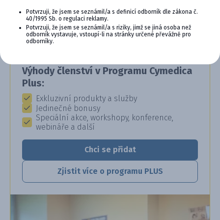
SE VYPLÁCÍ
Potvrzuji, že jsem se seznámil/a s definicí odborník dle zákona č.
40/1995 Sb. o regulaci reklamy.
Potvrzuji, že jsem se seznámil/a s riziky, jimž se jiná osoba než
Staňte se členem věrnostního programu
odborník vystavuje, vstoupí-li na stránky určené převážně pro
Cymedica Plus a získejte exkluzivní výhody pro
odborníky.
vaši veterinární praxi.
Výhody členství v Programu Cymedica
Plus:
Exkluzivní produkty a služby
Jedinečné bonusy
Speciální akce, workshopy, konference,
webináře a další
Chci se přidat
Zjistit více o programu PLUS