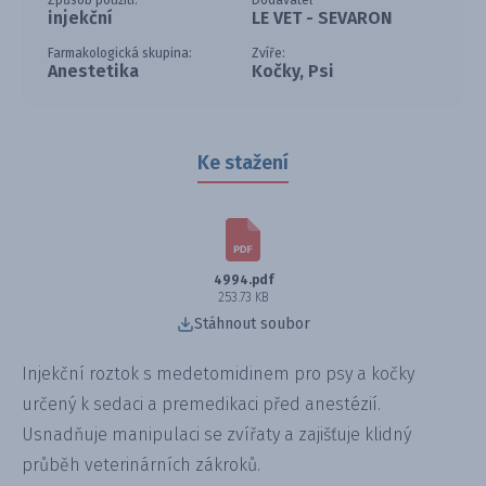
Způsob použití:
Dodavatel
injekční
LE VET - SEVARON
Farmakologická skupina:
Zvíře:
Anestetika
Kočky, Psi
Ke stažení
4994.pdf
253.73 KB
Stáhnout soubor
Injekční roztok s medetomidinem pro psy a kočky
určený k sedaci a premedikaci před anestézií.
Usnadňuje manipulaci se zvířaty a zajišťuje klidný
průběh veterinárních zákroků.