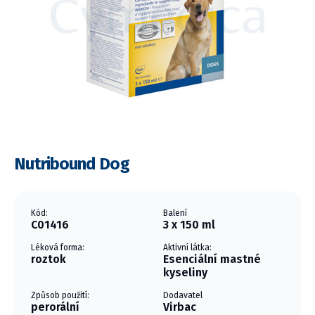
Nutribound Dog
Kód:
Balení
C01416
3 x 150 ml
Léková forma:
Aktivní látka:
roztok
Esenciální mastné
kyseliny
Způsob použití:
Dodavatel
perorální
Virbac