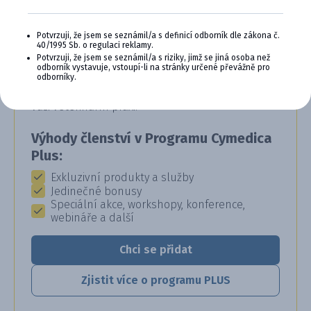
CYMEDICA PLUS: VĚRNOST, KTERÁ
Potvrzuji, že jsem se seznámil/a s definicí odborník dle zákona č.
40/1995 Sb. o regulaci reklamy.
SE VYPLÁCÍ
Potvrzuji, že jsem se seznámil/a s riziky, jimž se jiná osoba než
odborník vystavuje, vstoupí-li na stránky určené převážně pro
odborníky.
Staňte se členem věrnostního programu
Cymedica Plus a získejte exkluzivní výhody pro
vaši veterinární praxi.
Výhody členství v Programu Cymedica
Plus:
Exkluzivní produkty a služby
Jedinečné bonusy
Speciální akce, workshopy, konference,
webináře a další
Chci se přidat
Zjistit více o programu PLUS