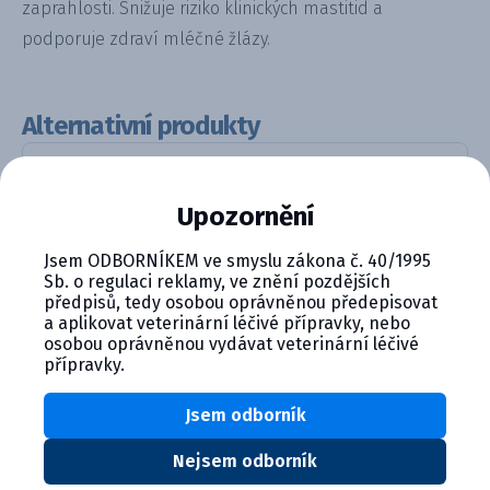
zaprahlosti. Snižuje riziko klinických mastitid a
podporuje zdraví mléčné žlázy.
Alternativní produkty
Upozornění
Jsem ODBORNÍKEM ve smyslu zákona č. 40/1995
Sb. o regulaci reklamy, ve znění pozdějších
předpisů, tedy osobou oprávněnou předepisovat
a aplikovat veterinární léčivé přípravky, nebo
osobou oprávněnou vydávat veterinární léčivé
ShutOut 2,6 g intramamární sus...
přípravky.
Detail produktu
Jsem odborník
Nejsem odborník