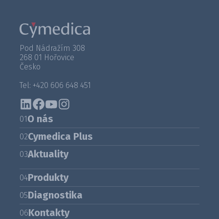
Pod Nádražím 308
268 01 Hořovice
Česko
Tel: +420 606 648 451
O nás
01
Cymedica Plus
02
Aktuality
03
Produkty
04
Diagnostika
05
Kontakty
06