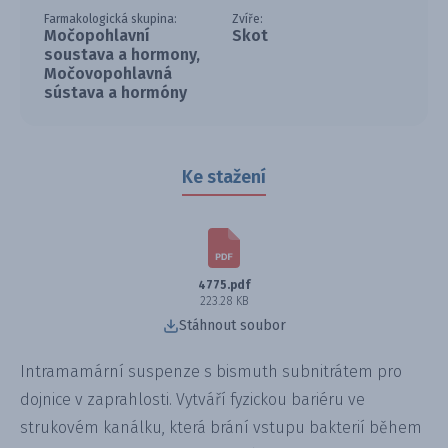
Farmakologická skupina:
Zvíře:
Močopohlavní
Skot
soustava a hormony,
Močovopohlavná
sústava a hormóny
Ke stažení
4775.pdf
223.28 KB
Stáhnout soubor
Intramamární suspenze s bismuth subnitrátem pro
dojnice v zaprahlosti. Vytváří fyzickou bariéru ve
strukovém kanálku, která brání vstupu bakterií během