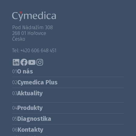
Pod Nádražím 308
268 01 Hořovice
Česko
Tel: +420 606 648 451
O nás
01
Cymedica Plus
02
Aktuality
03
Produkty
04
Diagnostika
05
Kontakty
06