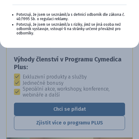
CYMEDICA PLUS: VĚRNOST, KTERÁ
Potvrzuji, že jsem se seznámil/a s definicí odborník dle zákona č.
40/1995 Sb. o regulaci reklamy.
SE VYPLÁCÍ
Potvrzuji, že jsem se seznámil/a s riziky, jimž se jiná osoba než
odborník vystavuje, vstoupí-li na stránky určené převážně pro
Staňte se členem věrnostního programu
odborníky.
Cymedica Plus a získejte exkluzivní výhody pro
vaši veterinární praxi.
Výhody členství v Programu Cymedica
Plus:
Exkluzivní produkty a služby
Jedinečné bonusy
Speciální akce, workshopy, konference,
webináře a další
Chci se přidat
Zjistit více o programu PLUS