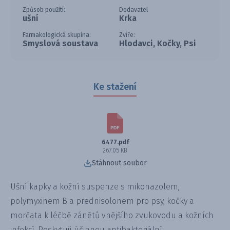
Způsob použití:
Dodavatel
ušní
Krka
Farmakologická skupina:
Zvíře:
Smyslová soustava
Hlodavci, Kočky, Psi
Ke stažení
6477.pdf
267.05 KB
Stáhnout soubor
Ušní kapky a kožní suspenze s mikonazolem,
polymyxinem B a prednisolonem pro psy, kočky a
morčata k léčbě zánětů vnějšího zvukovodu a kožních
infekcí. Poskytují účinnou antibakteriální,