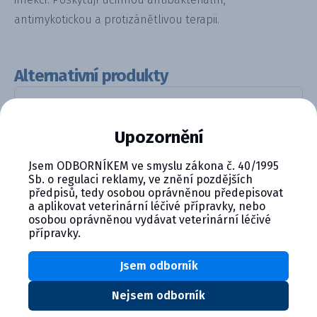
antimykotickou a protizánětlivou terapii.
Alternativní produkty
Upozornění
Jsem ODBORNÍKEM ve smyslu zákona č. 40/1995
Sb. o regulaci reklamy, ve znění pozdějších
předpisů, tedy osobou oprávněnou předepisovat
a aplikovat veterinární léčivé přípravky, nebo
osobou oprávněnou vydávat veterinární léčivé
Easotic ušní kapky, suspenze p...
přípravky.
Detail produktu
Jsem odborník
Nejsem odborník